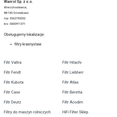
Wanrol Sp. z o.o.
Wierzchosławice,
88-140 Gniewkowo
nip: 5562792032
krs: 0000911371
Obsługujemy lokalizacje:
filtry krasnystaw
Filtr Valtra
Filtr Hitachi
Filtr Fendt
Filtr Liebherr
Filtr Kubota
Filtr Atlas
Filtr Case
Filtr Beretta
Filtr Deutz
Filtr Acodim
Filtry do maszyn rolniczych
HiFi Filter Sklep