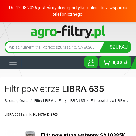
Do 12.08.2026 jesteśmy dostępni tylko online, bez wsparcia
telefonicznego.
SZUKAJ
0,00 zł
Toggle D
Filtr powietrza
LIBRA 635
Strona główna
/
Filtry LIBRA
/
Filtry LIBRA 635
/
Filtr powietrza LIBRA
/
LIBRA 635 | silnik:
KUBOTA
D 1703
Filtr powietrza wstępny SA10385K