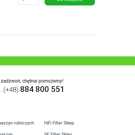
b zadzwoń, chętnie pomożemy!
884 800 551
l. (+48)
maszyn rolniczych
HiFi Filter Sklep
 maszyn
SF Filter Sklep