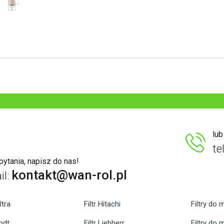
lu
te
ytania, napisz do nas!
kontakt@wan-rol.pl
il:
ltra
Filtr Hitachi
Filtry do 
endt
Filtr Liebherr
Filtry do