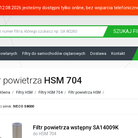
12.08.2026 jesteśmy dostępni tylko online, bez wsparcia telefoniczn
SZUKAJ
FI
dowlanych
Filtry do samochodów ciężarowych
Dostawa
Kontakt
tr powietrza
HSM 704
główna
/
Filtry HSM
/
Filtry HSM 704
/
Filtr powietrza HSM
/
| silnik:
IVECO
S8000
Filtr powietrza wstępny SA14009K
do HSM 704