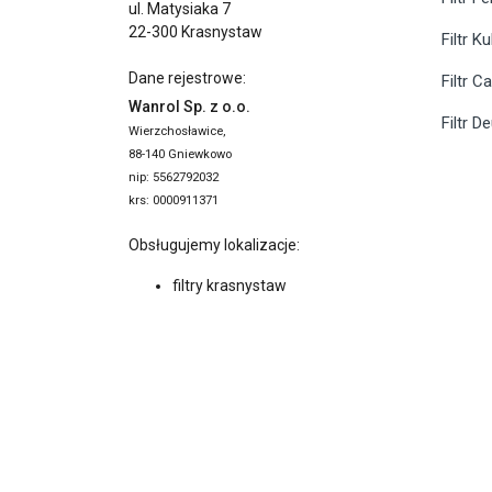
ul. Matysiaka 7
22-300 Krasnystaw
Filtr K
Dane rejestrowe:
Filtr C
Wanrol Sp. z o.o.
Filtr D
Wierzchosławice,
88-140 Gniewkowo
nip: 5562792032
krs: 0000911371
Obsługujemy lokalizacje:
filtry krasnystaw