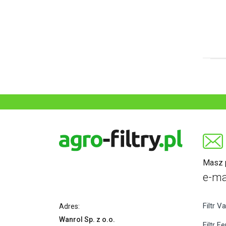
Masz p
e-ma
Filtr Va
Adres:
Wanrol Sp. z o.o.
Filtr F