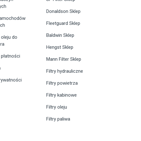
ych
Donaldson Sklep
 samochodów
Fleetguard Sklep
ych
Baldwin Sklep
 oleju do
ra
Hengst Sklep
 płatności
Mann Filter Sklep
n
Filtry hydrauliczne
prywatności
Filtry powietrza
Filtry kabinowe
Filtry oleju
Filtry paliwa