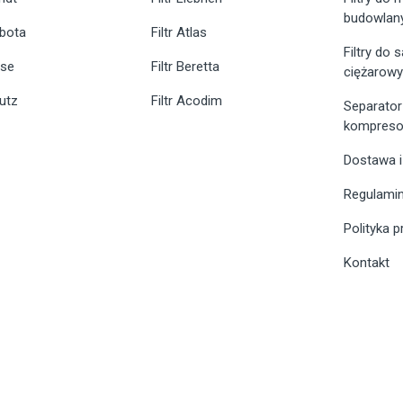
budowlan
ubota
Filtr Atlas
Filtry do
ase
Filtr Beretta
ciężarow
eutz
Filtr Acodim
Separator
kompreso
Dostawa i
Regulami
Polityka 
Kontakt