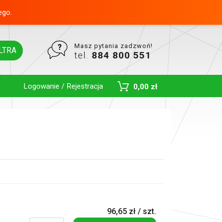
ego.
Masz pytania zadzwoń!
LTRA
tel.
884 800 551
Logowanie / Rejestracja
0,00 zł
Toggle Dropdown
96,65 zł / szt.