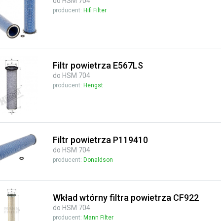
do HSM 704
producent:
Hifi Filter
Filtr powietrza E567LS
do HSM 704
producent:
Hengst
Filtr powietrza P119410
do HSM 704
producent:
Donaldson
Wkład wtórny filtra powietrza CF922
do HSM 704
producent:
Mann Filter