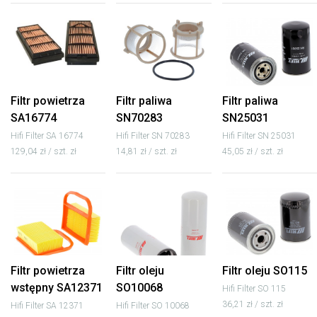
Filtr powietrza
Filtr paliwa
Filtr paliwa
SA16774
SN70283
SN25031
Hifi Filter SA 16774
Hifi Filter SN 70283
Hifi Filter SN 25031
129,04 zł / szt. zł
14,81 zł / szt. zł
45,05 zł / szt. zł
Filtr powietrza
Filtr oleju
Filtr oleju SO115
wstępny SA12371
SO10068
Hifi Filter SO 115
36,21 zł / szt. zł
Hifi Filter SA 12371
Hifi Filter SO 10068