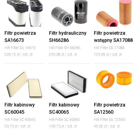
Filtr powietrza
Filtr hydrauliczny
Filtr powietrza
SA16673
SH66286
wstępny SA17088
Hifi Filter SA 16673
Hifi Filter SH 66286
Hifi Filter SA 17088
228,15 zł / szt. zł
290,08 zł / szt. zł
129,58 zł / szt. zł
Filtr kabinowy
Filtr kabinowy
Filtr powietrza
SC60045
SC40065
SA12560
Hifi Filter SC 60045
Hifi Filter SC 40065
Hifi Filter SA 12560
53,73 zł / szt. zł
109,73 zł / szt. zł
49,02 zł / szt. zł