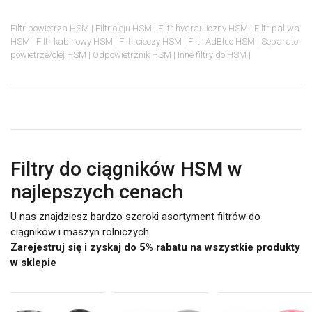
Filtr powietrza HSM
Filtr oleju HSM
Filtr hydrauliczny HSM
Filtr paliwa
HSM
Filtr kabinowy HSM
Filtr cieczy HSM
Filtr AdBlue HSM
Separator
powietrze/olej HSM
Odpowietrznik HSM
Inne filtry do HSM
Filtry do ciągników HSM w
najlepszych cenach
U nas znajdziesz bardzo szeroki asortyment filtrów do
ciągników i maszyn rolniczych
Zarejestruj się i zyskaj do 5% rabatu na wszystkie produkty
w sklepie