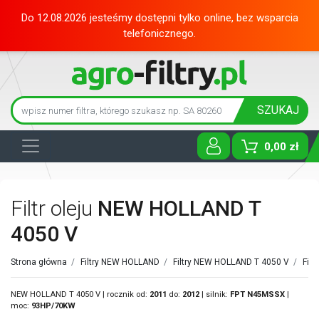
Do 12.08.2026 jesteśmy dostępni tylko online, bez wsparcia
telefonicznego.
SZUKAJ
0,00 zł
Toggle D
Filtr oleju
NEW HOLLAND T
4050 V
Strona główna
/
Filtry NEW HOLLAND
/
Filtry NEW HOLLAND T 4050 V
/
Fil
NEW HOLLAND T 4050 V | rocznik od:
2011
do:
2012
| silnik:
FPT
N45MSSX
|
moc:
93HP/70KW