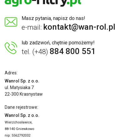
Masz pytania, napisz do nas!
kontakt@wan-rol.pl
e-mail:
lub zadzwoń, chętnie pomożemy!
884 800 551
tel. (+48)
Adres:
Wanrol Sp. z o.o.
ul. Matysiaka 7
22-300 Krasnystaw
Dane rejestrowe:
Wanrol Sp. z o.o.
Wierzchosławice,
88-140 Gniewkowo
nip: 5562792032