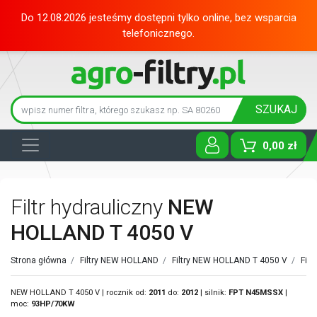
Do 12.08.2026 jesteśmy dostępni tylko online, bez wsparcia
telefonicznego.
SZUKAJ
0,00 zł
Toggle D
Filtr hydrauliczny
NEW
HOLLAND T 4050 V
Strona główna
/
Filtry NEW HOLLAND
/
Filtry NEW HOLLAND T 4050 V
/
Fil
NEW HOLLAND T 4050 V | rocznik od:
2011
do:
2012
| silnik:
FPT
N45MSSX
|
moc:
93HP/70KW