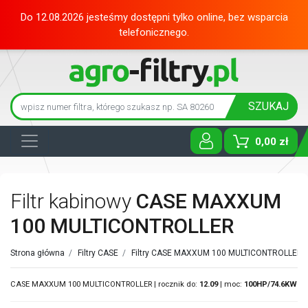
Do 12.08.2026 jesteśmy dostępni tylko online, bez wsparcia
telefonicznego.
SZUKAJ
0,00 zł
Toggle D
Filtr kabinowy
CASE MAXXUM
100 MULTICONTROLLER
Strona główna
/
Filtry CASE
/
Filtry CASE MAXXUM 100 MULTICONTROLLER
CASE MAXXUM 100 MULTICONTROLLER | rocznik do:
12.09
| moc:
100HP/74.6KW