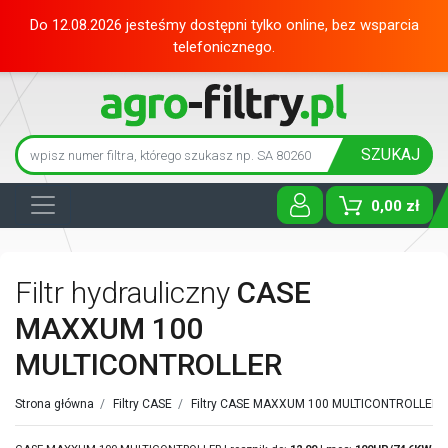
Do 12.08.2026 jesteśmy dostępni tylko online, bez wsparcia
telefonicznego.
SZUKAJ
0,00 zł
Toggle D
Filtr hydrauliczny
CASE
MAXXUM 100
MULTICONTROLLER
Strona główna
/
Filtry CASE
/
Filtry CASE MAXXUM 100 MULTICONTROLLER