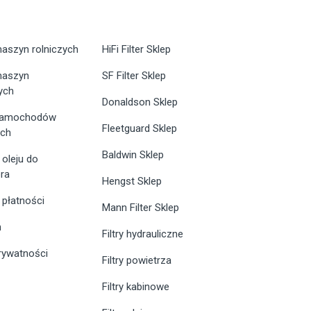
maszyn rolniczych
HiFi Filter Sklep
 maszyn
SF Filter Sklep
ych
Donaldson Sklep
 samochodów
Fleetguard Sklep
ych
Baldwin Sklep
 oleju do
ra
Hengst Sklep
 płatności
Mann Filter Sklep
n
Filtry hydrauliczne
prywatności
Filtry powietrza
Filtry kabinowe