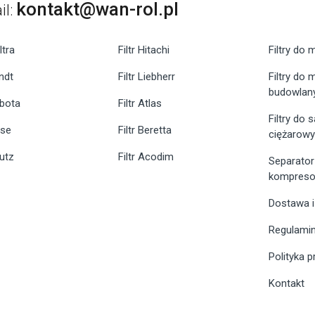
kontakt@wan-rol.pl
il:
ltra
Filtr Hitachi
Filtry do 
endt
Filtr Liebherr
Filtry do
budowlan
ubota
Filtr Atlas
Filtry do
ase
Filtr Beretta
ciężarow
eutz
Filtr Acodim
Separator
kompreso
Dostawa i
Regulami
Polityka 
Kontakt