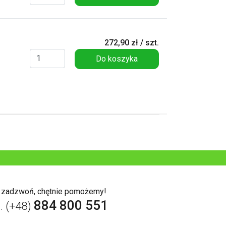
272,90 zł / szt.
Do koszyka
b zadzwoń, chętnie pomożemy!
884 800 551
l. (+48)