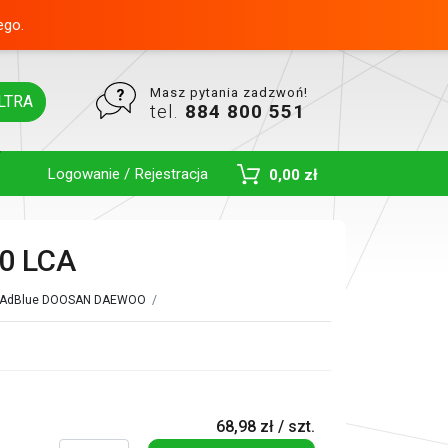
ego.
Masz pytania zadzwoń!
LTRA
tel.
884 800 551
Logowanie / Rejestracja
0,00 zł
Toggle Dropdown
0 LCA
tr AdBlue DOOSAN DAEWOO
/
68,98 zł / szt.