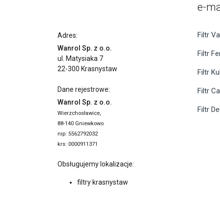
e-ma
Filtr Va
Adres:
Wanrol Sp. z o.o.
Filtr F
ul. Matysiaka 7
22-300 Krasnystaw
Filtr K
Dane rejestrowe:
Filtr C
Wanrol Sp. z o.o.
Filtr D
Wierzchosławice,
88-140 Gniewkowo
nip: 5562792032
krs: 0000911371
Obsługujemy lokalizacje:
filtry krasnystaw