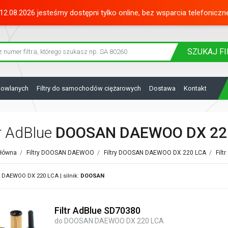
12.08.2026 jesteśmy dostępni tylko online, bez wsparcia telefoniczn
SZUKAJ
FI
dowlanych
Filtry do samochodów ciężarowych
Dostawa
Kontakt
tr AdBlue
DOOSAN DAEWOO DX 22
główna
/
Filtry DOOSAN DAEWOO
/
Filtry DOOSAN DAEWOO DX 220 LCA
/
Fil
DAEWOO DX 220 LCA | silnik:
DOOSAN
Filtr AdBlue SD70380
do DOOSAN DAEWOO DX 220 LCA