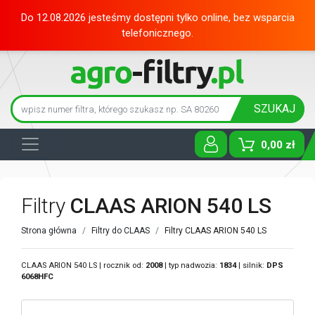
Do 12.08.2026 jesteśmy dostępni tylko online, bez wsparcia
telefonicznego.
SZUKAJ
0,00 zł
Toggle D
Filtry
CLAAS ARION 540 LS
Strona główna
Filtry do CLAAS
Filtry CLAAS ARION 540 LS
CLAAS ARION 540 LS | rocznik od:
2008
| typ nadwozia:
1834
| silnik:
DPS
6068HFC