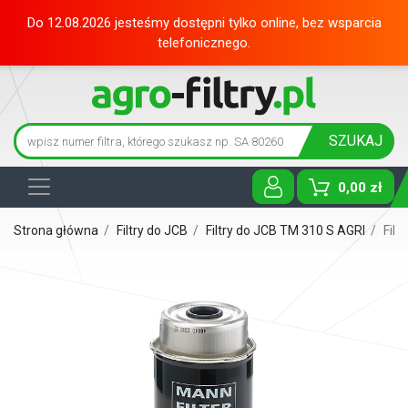
Do 12.08.2026 jesteśmy dostępni tylko online, bez wsparcia
telefonicznego.
SZUKAJ
0,00 zł
Toggle D
Strona główna
/
Filtry do JCB
/
Filtry do JCB TM 310 S AGRI
/
Filt