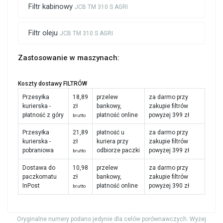
Filtr kabinowy
JCB TM 310 S AGRI
Filtr oleju
JCB TM 310 S AGRI
Zastosowanie w maszynach:
Koszty dostawy FILTRÓW
Przesyłka
18,89
przelew
za darmo przy
kurierska -
zł
bankowy,
zakupie filtrów
płatność z góry
płatność online
powyżej 399 zł
brutto
Przesyłka
21,89
płatność u
za darmo przy
kurierska -
zł
kuriera przy
zakupie filtrów
pobraniowa
odbiorze paczki
powyżej 399 zł
brutto
Dostawa do
10,98
przelew
za darmo przy
paczkomatu
zł
bankowy,
zakupie filtrów
InPost
płatność online
powyżej 390 zł
brutto
Oryginalne numery podano jedynie dla celów porównawczych. Wyżej