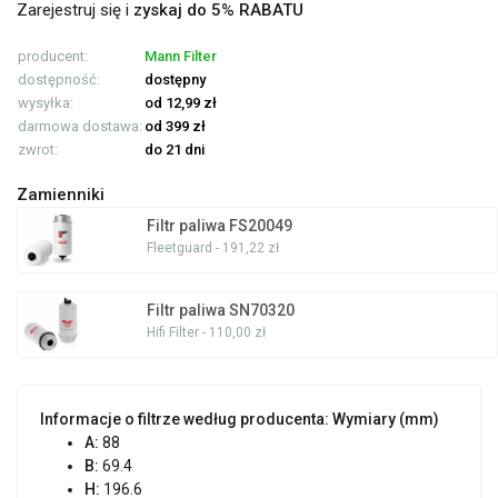
Zarejestruj się i
zyskaj do 5% RABATU
producent:
Mann Filter
dostępność:
dostępny
wysyłka:
od 12,99 zł
darmowa dostawa:
od 399 zł
zwrot:
do 21 dni
Zamienniki
Filtr paliwa FS20049
Fleetguard - 191,22 zł
Filtr paliwa SN70320
Hifi Filter - 110,00 zł
Informacje o filtrze według producenta:
Wymiary (mm)
A:
88
B:
69.4
H:
196.6