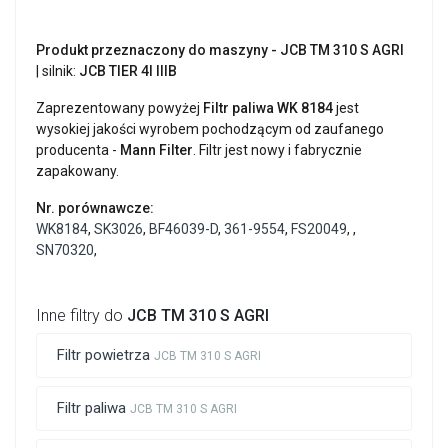
Produkt przeznaczony do maszyny - JCB TM 310 S AGRI
| silnik:
JCB
TIER 4I IIIB
Zaprezentowany powyżej
Filtr paliwa WK 8184
jest
wysokiej jakości wyrobem pochodzącym od zaufanego
producenta -
Mann Filter
. Filtr jest nowy i fabrycznie
zapakowany.
Nr. porównawcze:
WK8184
,
SK3026
,
BF46039-D
,
361-9554
,
FS20049
,
,
SN70320
,
Inne filtry do
JCB TM 310 S AGRI
Filtr powietrza
JCB TM 310 S AGRI
Filtr paliwa
JCB TM 310 S AGRI