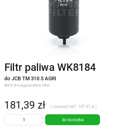
Filtr paliwa WK8184
do JCB TM 310 S AGRI
WK 8184 oryginał Mann Filter
181,39 zł
( cena bez VAT: 147.47 zł )
do koszyka