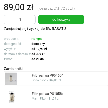
89,00 zł
( cena bez VAT: 72.36 zł )
do koszyka
Zarejestruj się i
zyskaj do 5% RABATU
producent:
Hengst
dostępność:
dostępny
wysyłka:
od 12,99 zł
darmowa dostawa:
od 399 zł
zwrot:
do 21 dni
Zamienniki
Filtr paliwa P954604
Donaldson - 104,85 zł
Filtr paliwa PU1058x
Mann Filter - 81,09 zł