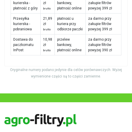
kurierska -
zł
bankowy,
zakupie filtrów
płatność z góry
płatność online
powyżej 399 zł
brutto
Przesyłka
21,89
płatność u
za darmo przy
kurierska -
zł
kuriera przy
zakupie filtrów
pobraniowa
odbiorze paczki
powyżej 399 zł
brutto
Dostawa do
10,98
przelew
za darmo przy
paczkomatu
zł
bankowy,
zakupie filtrów
InPost
płatność online
powyżej 390 zł
brutto
Oryginalne numery podano jedynie dla celów porównawczych. Wyżej
wymienione części są to części zamienne.