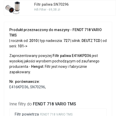
Filtr paliwa SN70296
Hifi Filter - 69,38 zł
Produkt przeznaczony do maszyny - FENDT 718 VARIO
TMS
| rocznik od:
2010
| typ nadwozia:
727
| silnik:
DEUTZ
TCD
| od
serii:
101->
Zaprezentowany powyżej
Filtr paliwa E416KPD36
jest
wysokiej jakości wyrobem pochodzącym od zaufanego
producenta -
Hengst
. Filtr jest nowy i fabrycznie
zapakowany.
Nr. porównawcze:
E416KPD36
,
SN70296
,
Inne filtry do
FENDT 718 VARIO TMS
Filtr powietrza
FENDT 718 VARIO TMS