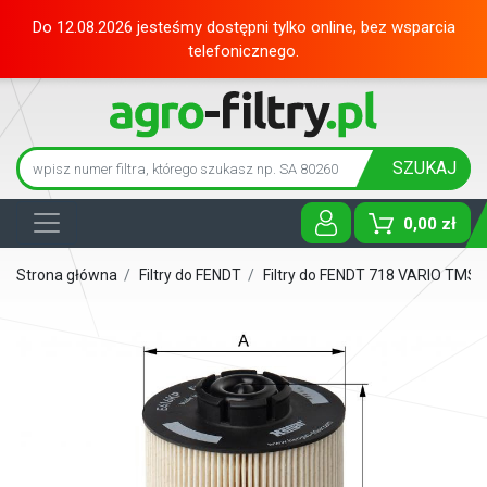
Do 12.08.2026 jesteśmy dostępni tylko online, bez wsparcia
telefonicznego.
SZUKAJ
0,00 zł
Toggle D
Strona główna
/
Filtry do FENDT
/
Filtry do FENDT 718 VARIO TMS