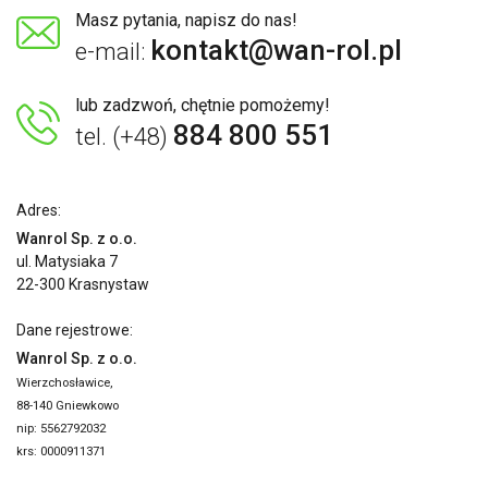
Masz pytania, napisz do nas!
kontakt@wan-rol.pl
e-mail:
lub zadzwoń, chętnie pomożemy!
884 800 551
tel. (+48)
Adres:
Wanrol Sp. z o.o.
ul. Matysiaka 7
22-300 Krasnystaw
Dane rejestrowe:
Wanrol Sp. z o.o.
Wierzchosławice,
88-140 Gniewkowo
nip: 5562792032
krs: 0000911371