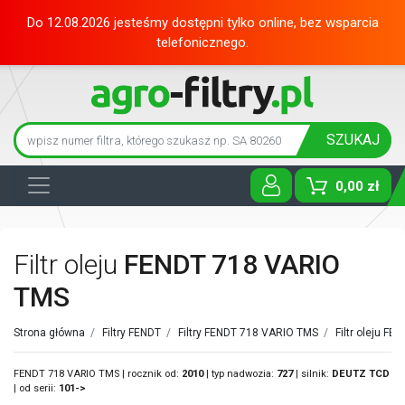
Do 12.08.2026 jesteśmy dostępni tylko online, bez wsparcia
telefonicznego.
SZUKAJ
0,00 zł
Toggle D
Filtr oleju
FENDT 718 VARIO
TMS
Strona główna
/
Filtry FENDT
/
Filtry FENDT 718 VARIO TMS
/
Filtr oleju FE
FENDT 718 VARIO TMS | rocznik od:
2010
| typ nadwozia:
727
| silnik:
DEUTZ
TCD
| od serii:
101->