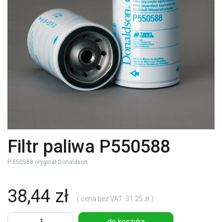
Filtr paliwa P550588
P 550588 oryginał Donaldson
38,44 zł
( cena bez VAT: 31.25 zł )
do koszyka