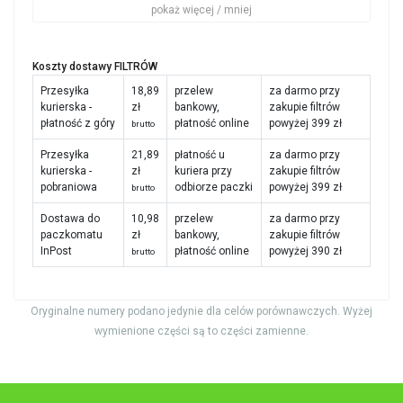
pokaż więcej / mniej
Koszty dostawy FILTRÓW
Przesyłka
18,89
przelew
za darmo przy
kurierska -
zł
bankowy,
zakupie filtrów
płatność z góry
płatność online
powyżej 399 zł
brutto
Przesyłka
21,89
płatność u
za darmo przy
kurierska -
zł
kuriera przy
zakupie filtrów
pobraniowa
odbiorze paczki
powyżej 399 zł
brutto
Dostawa do
10,98
przelew
za darmo przy
paczkomatu
zł
bankowy,
zakupie filtrów
InPost
płatność online
powyżej 390 zł
brutto
Oryginalne numery podano jedynie dla celów porównawczych. Wyżej
wymienione części są to części zamienne.