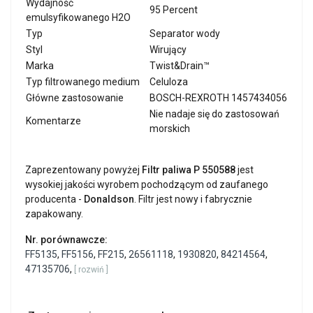
Wydajność
95 Percent
emulsyfikowanego H2O
Typ
Separator wody
Styl
Wirujący
Marka
Twist&Drain™
Typ filtrowanego medium
Celuloza
Główne zastosowanie
BOSCH-REXROTH 1457434056
Nie nadaje się do zastosowań
Komentarze
morskich
Zaprezentowany powyżej
Filtr paliwa P 550588
jest
wysokiej jakości wyrobem pochodzącym od zaufanego
producenta -
Donaldson
. Filtr jest nowy i fabrycznie
zapakowany.
Nr. porównawcze:
FF5135
,
FF5156
,
FF215
,
26561118
,
1930820
,
84214564
,
47135706
,
[ rozwiń ]