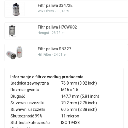
Filtr paliwa 33472E
Wix Filters - 30,15 zł
Filtr paliwa H70WK02
Hengst - 28,73 zł
Filtr paliwa SN327
Hifi Filter - 24,01 zł
Informacje o filtrze według producenta:
Średnica zewnętrzna
76.8 mm (3.02 inch)
Rozmiar gwintu
M16 x 1.5
Długość
147.7 mm (5.81 inch)
Śr. zewn. uszczelki
70.2 mm (2.76 inch)
Śr. wewn. uszczelki
60.5 mm (2.38 inch)
Skuteczność 99%
11 micron
Std. test skuteczności
ISO 19438