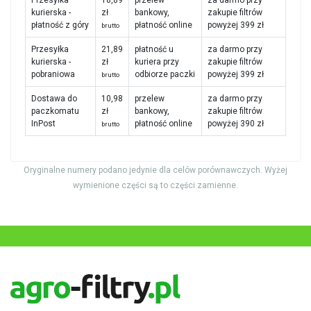
kurierska -
zł
bankowy,
zakupie filtrów
płatność z góry
płatność online
powyżej 399 zł
brutto
Przesyłka
21,89
płatność u
za darmo przy
kurierska -
zł
kuriera przy
zakupie filtrów
pobraniowa
odbiorze paczki
powyżej 399 zł
brutto
Dostawa do
10,98
przelew
za darmo przy
paczkomatu
zł
bankowy,
zakupie filtrów
InPost
płatność online
powyżej 390 zł
brutto
Oryginalne numery podano jedynie dla celów porównawczych. Wyżej
wymienione części są to części zamienne.