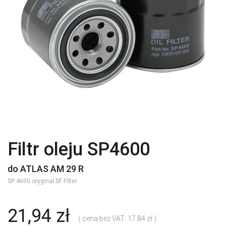
Filtr oleju SP4600
do ATLAS AM 29 R
SP 4600 oryginał SF Filter
21,94 zł
( cena bez VAT: 17.84 zł )