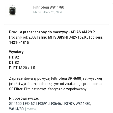
Filtr oleju W811/80
Mann Filter - 20,79 zł
Produkt przeznaczony do maszyny - ATLAS AM 29 R
| rocznik od:
2003
| silnik:
MITSUBISHI
S4LY-162 KL
| od serii:
1431->1815
Wymiary:
H1: 82
D1: 82
FILET: M 20 x 1.5
Zaprezentowany powyżej
Filtr oleju SP 4600
jest wysokiej
jakości wyrobem pochodzącym od zaufanego producenta -
SF Filter
. Filtr jest nowy i fabrycznie zapakowany.
Nr. porównawcze:
SP4600
,
LF3462
,
LF3591
,
LF3646
,
LF3707
,
W811/80
,
W814/80
,
[ rozwiń ]