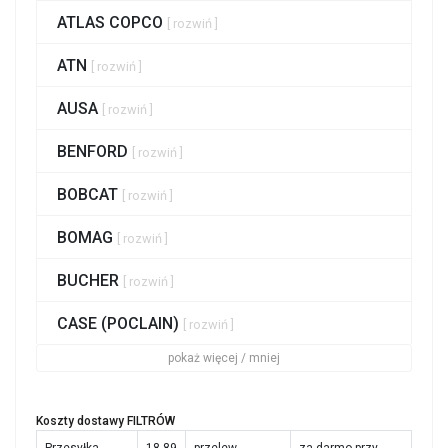
ATLAS COPCO
[ rozwiń ]
ATN
[ rozwiń ]
AUSA
[ rozwiń ]
BENFORD
[ rozwiń ]
BOBCAT
[ rozwiń ]
BOMAG
[ rozwiń ]
BUCHER
[ rozwiń ]
CASE (POCLAIN)
[ rozwiń ]
pokaż więcej / mniej
Koszty dostawy FILTRÓW
Przesyłka
18,89
przelew
za darmo przy