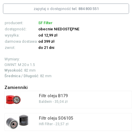
zapytaj o dostępność
tel. 884 800 551
producent:
SF Filter
dostępność:
obecnie NIEDOSTĘPNE
wysyłka:
od 12,99 zł
darmowa dostawa:
od 399 zł
zwrot:
do 21 dni
Wymiary:
GWINT:
M 20 x 1.5
Wysokość
: 82 mm
Średnica / Długość
: 82 mm
Zamienniki
Filtr oleju B179
Baldwin - 35,04 zł
Filtr oleju SO6105
Hifi Filter - 23,57 zł