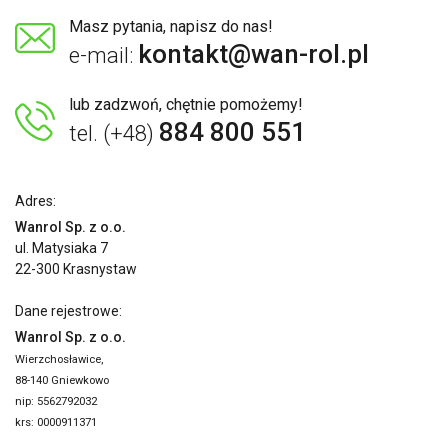
Masz pytania, napisz do nas!
kontakt@wan-rol.pl
e-mail:
lub zadzwoń, chętnie pomożemy!
884 800 551
tel. (+48)
Adres:
Wanrol Sp. z o.o.
ul. Matysiaka 7
22-300 Krasnystaw
Dane rejestrowe:
Wanrol Sp. z o.o.
Wierzchosławice,
88-140 Gniewkowo
nip: 5562792032
krs: 0000911371