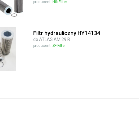
producent:
Hifi Filter
Filtr hydrauliczny HY14134
do ATLAS AM 29 R
producent:
SF Filter