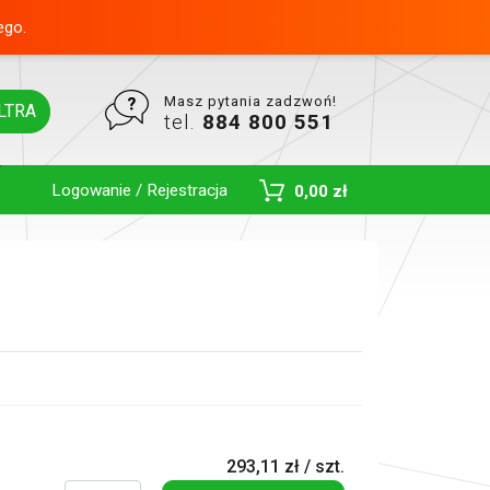
ego.
Masz pytania zadzwoń!
LTRA
tel.
884 800 551
Logowanie / Rejestracja
0,00 zł
Toggle Dropdown
293,11 zł / szt.