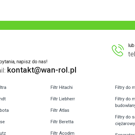
lu
te
ytania, napisz do nas!
kontakt@wan-rol.pl
il:
ltra
Filtr Hitachi
Filtry do 
endt
Filtr Liebherr
Filtry do
budowlan
ubota
Filtr Atlas
Filtry do
ase
Filtr Beretta
ciężarow
eutz
Filtr Acodim