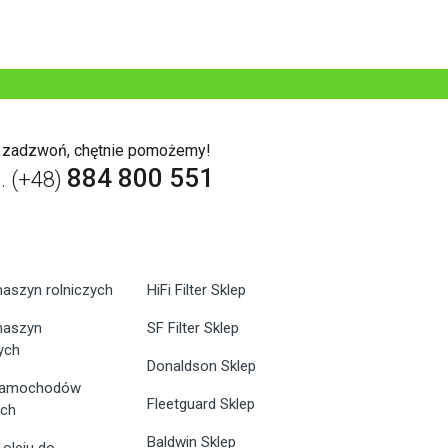
b zadzwoń, chętnie pomożemy!
884 800 551
l. (+48)
maszyn rolniczych
HiFi Filter Sklep
 maszyn
SF Filter Sklep
ych
Donaldson Sklep
 samochodów
Fleetguard Sklep
ych
Baldwin Sklep