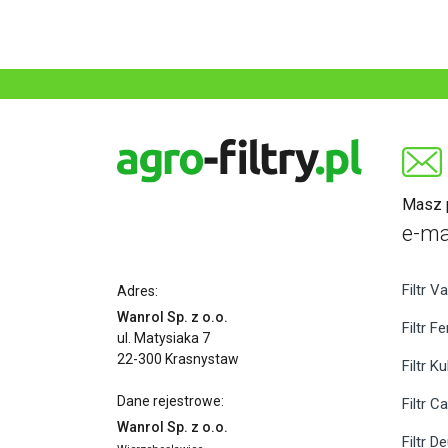
Masz p
e-ma
Filtr Va
Adres:
Wanrol Sp. z o.o.
Filtr F
ul. Matysiaka 7
22-300 Krasnystaw
Filtr K
Dane rejestrowe:
Filtr C
Wanrol Sp. z o.o.
Filtr D