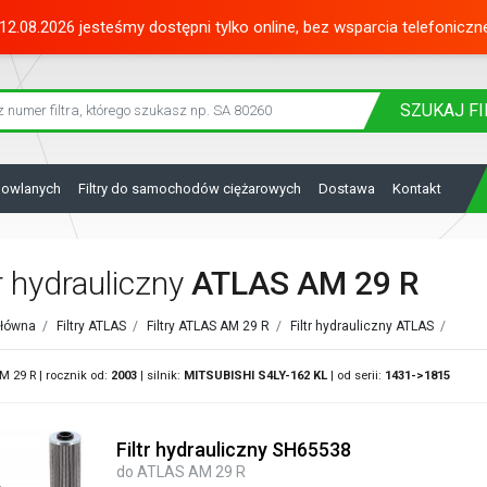
12.08.2026 jesteśmy dostępni tylko online, bez wsparcia telefoniczn
SZUKAJ
FI
dowlanych
Filtry do samochodów ciężarowych
Dostawa
Kontakt
tr hydrauliczny
ATLAS AM 29 R
główna
/
Filtry ATLAS
/
Filtry ATLAS AM 29 R
/
Filtr hydrauliczny ATLAS
/
 29 R | rocznik od:
2003
| silnik:
MITSUBISHI
S4LY-162 KL
| od serii:
1431->1815
Filtr hydrauliczny SH65538
do ATLAS AM 29 R