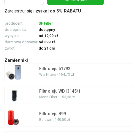
Zarejestruj się i
zyskaj do 5% RABATU
producent:
SF Filter
dostępność:
dostępny
wysyłka:
od 12,99 zł
darmowa dostawa:
od 399 zł
zwrot:
do 21 dni
Zamienniki
Filtr oleju 51792
Wix Filters - 164,73 zł
Filtr oleju WD13145/1
Mann Filter - 153,36 zł
Filtr oleju B99
Baldwin - 140,50 zł