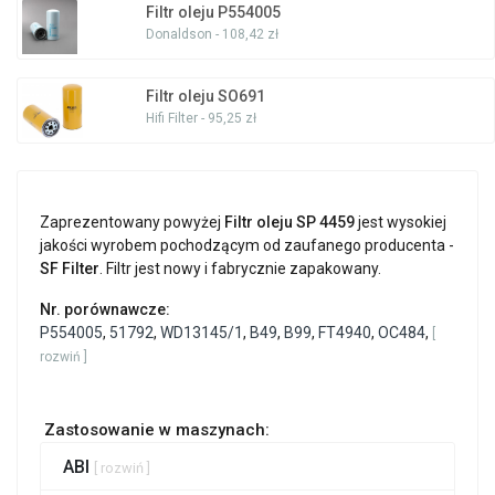
Filtr oleju P554005
Donaldson - 108,42 zł
Filtr oleju SO691
Hifi Filter - 95,25 zł
Zaprezentowany powyżej
Filtr oleju SP 4459
jest wysokiej
jakości wyrobem pochodzącym od zaufanego producenta -
SF Filter
. Filtr jest nowy i fabrycznie zapakowany.
Nr. porównawcze:
P554005
,
51792
,
WD13145/1
,
B49
,
B99
,
FT4940
,
OC484
,
[
rozwiń ]
Zastosowanie w maszynach:
ABI
[ rozwiń ]