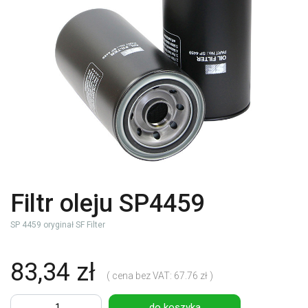
Filtr oleju SP4459
SP 4459 oryginał SF Filter
83,34 zł
( cena bez VAT: 67.76 zł )
do koszyka