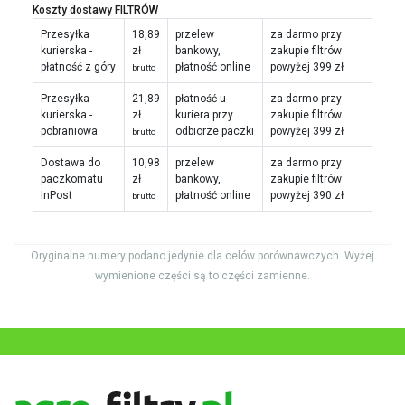
Koszty dostawy FILTRÓW
Przesyłka
18,89
przelew
za darmo przy
kurierska -
zł
bankowy,
zakupie filtrów
płatność z góry
płatność online
powyżej 399 zł
brutto
Przesyłka
21,89
płatność u
za darmo przy
kurierska -
zł
kuriera przy
zakupie filtrów
pobraniowa
odbiorze paczki
powyżej 399 zł
brutto
Dostawa do
10,98
przelew
za darmo przy
paczkomatu
zł
bankowy,
zakupie filtrów
InPost
płatność online
powyżej 390 zł
brutto
Oryginalne numery podano jedynie dla celów porównawczych. Wyżej
wymienione części są to części zamienne.