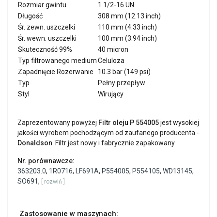
Rozmiar gwintu
1 1/2-16 UN
Długość
308 mm (12.13 inch)
Śr. zewn. uszczelki
110 mm (4.33 inch)
Śr. wewn. uszczelki
100 mm (3.94 inch)
Skuteczność 99%
40 micron
Typ filtrowanego medium
Celuloza
Zapadnięcie Rozerwanie
10.3 bar (149 psi)
Typ
Pełny przepływ
Styl
Wirujący
Zaprezentowany powyżej
Filtr oleju P 554005
jest wysokiej
jakości wyrobem pochodzącym od zaufanego producenta -
Donaldson
. Filtr jest nowy i fabrycznie zapakowany.
Nr. porównawcze:
363203.0
,
1R0716
,
LF691A
,
P554005
,
P554105
,
WD13145
,
SO691
,
[ rozwiń ]
Zastosowanie w maszynach: