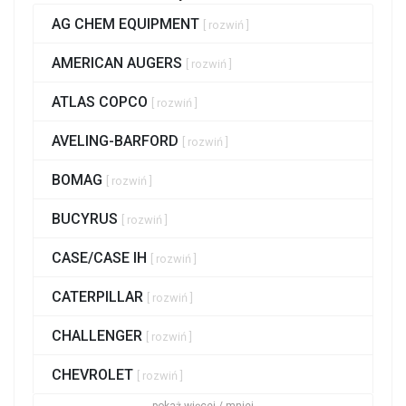
AG CHEM EQUIPMENT
[ rozwiń ]
AMERICAN AUGERS
[ rozwiń ]
ATLAS COPCO
[ rozwiń ]
AVELING-BARFORD
[ rozwiń ]
BOMAG
[ rozwiń ]
BUCYRUS
[ rozwiń ]
CASE/CASE IH
[ rozwiń ]
CATERPILLAR
[ rozwiń ]
CHALLENGER
[ rozwiń ]
CHEVROLET
[ rozwiń ]
pokaż więcej / mniej