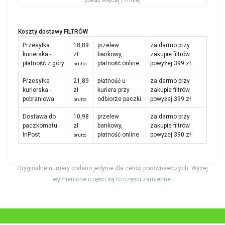
Koszty dostawy FILTRÓW
Przesyłka
18,89
przelew
za darmo przy
kurierska -
zł
bankowy,
zakupie filtrów
płatność z góry
płatność online
powyżej 399 zł
brutto
Przesyłka
21,89
płatność u
za darmo przy
kurierska -
zł
kuriera przy
zakupie filtrów
pobraniowa
odbiorze paczki
powyżej 399 zł
brutto
Dostawa do
10,98
przelew
za darmo przy
paczkomatu
zł
bankowy,
zakupie filtrów
InPost
płatność online
powyżej 390 zł
brutto
Oryginalne numery podano jedynie dla celów porównawczych. Wyżej
wymienione części są to części zamienne.