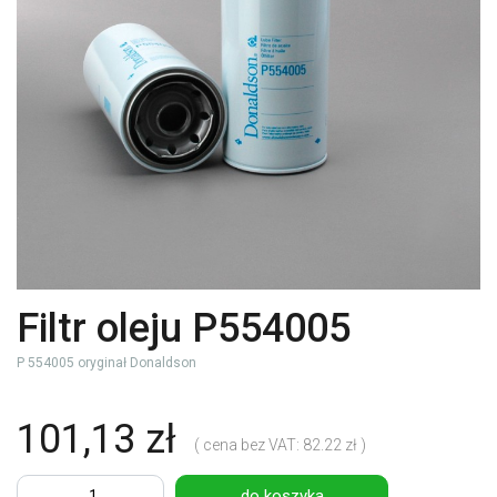
Filtr oleju P554005
P 554005 oryginał Donaldson
101,13 zł
( cena bez VAT: 82.22 zł )
do koszyka