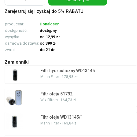
Zarejestruj się i
zyskaj do 5% RABATU
producent:
Donaldson
dostępność:
dostępny
wysyłka:
od 12,99 zł
darmowa dostawa:
od 399 zł
zwrot:
do 21 dni
Zamienniki
Filtr hydrauliczny WD13145
Mann Filter - 178,98 zł
Filtr oleju 51792
Wix Filters - 164,73 zł
Filtr oleju WD13145/1
Mann Filter - 163,84 zł