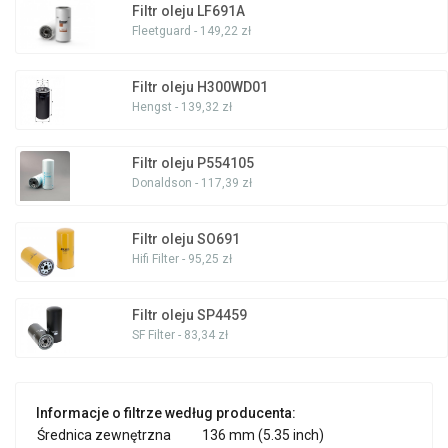
Filtr oleju LF691A
Fleetguard - 149,22 zł
Filtr oleju H300WD01
Hengst - 139,32 zł
Filtr oleju P554105
Donaldson - 117,39 zł
Filtr oleju SO691
Hifi Filter - 95,25 zł
Filtr oleju SP4459
SF Filter - 83,34 zł
Informacje o filtrze według producenta:
Średnica zewnętrzna
136 mm (5.35 inch)