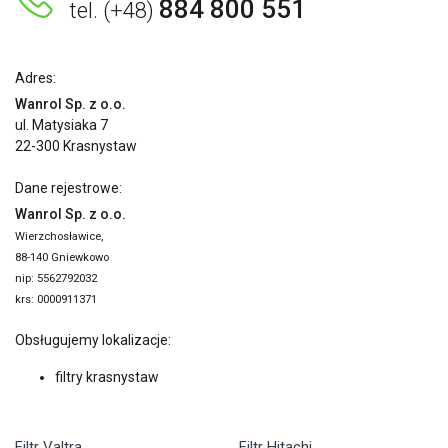
884 800 551
tel. (+48)
Adres:
Wanrol Sp. z o.o.
ul. Matysiaka 7
22-300 Krasnystaw
Dane rejestrowe:
Wanrol Sp. z o.o.
Wierzchosławice,
88-140 Gniewkowo
nip: 5562792032
krs: 0000911371
Obsługujemy lokalizacje:
filtry krasnystaw
Filtr Valtra
Filtr Hitachi