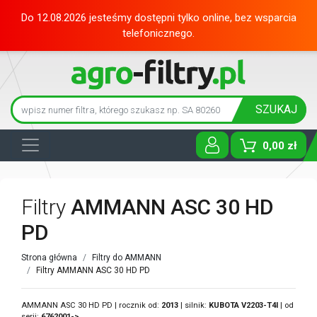
Do 12.08.2026 jesteśmy dostępni tylko online, bez wsparcia
telefonicznego.
SZUKAJ
0,00 zł
Toggle D
Filtry
AMMANN ASC 30 HD
PD
Strona główna
Filtry do AMMANN
Filtry AMMANN ASC 30 HD PD
AMMANN ASC 30 HD PD | rocznik od:
2013
| silnik:
KUBOTA
V2203-T4I
| od
serii:
6762001->