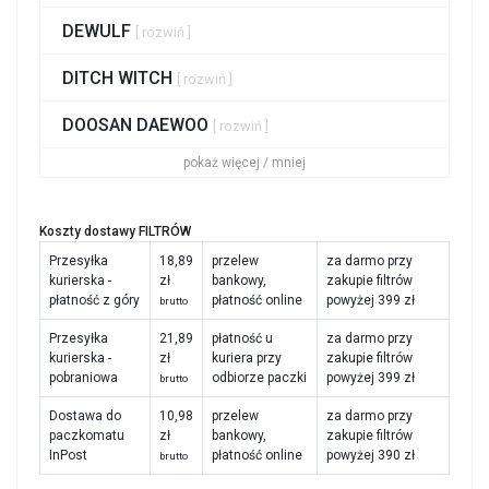
DEWULF
[ rozwiń ]
DITCH WITCH
[ rozwiń ]
DOOSAN DAEWOO
[ rozwiń ]
pokaż więcej / mniej
Koszty dostawy FILTRÓW
Przesyłka
18,89
przelew
za darmo przy
kurierska -
zł
bankowy,
zakupie filtrów
płatność z góry
płatność online
powyżej 399 zł
brutto
Przesyłka
21,89
płatność u
za darmo przy
kurierska -
zł
kuriera przy
zakupie filtrów
pobraniowa
odbiorze paczki
powyżej 399 zł
brutto
Dostawa do
10,98
przelew
za darmo przy
paczkomatu
zł
bankowy,
zakupie filtrów
InPost
płatność online
powyżej 390 zł
brutto