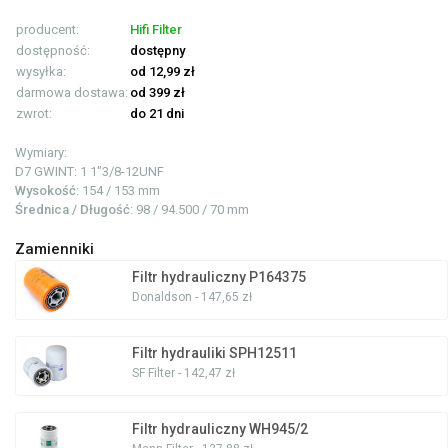
producent:
Hifi Filter
dostępność:
dostępny
wysyłka:
od 12,99 zł
darmowa dostawa:
od 399 zł
zwrot:
do 21 dni
Wymiary:
D7 GWINT: 1
1"3/8-12UNF
Wysokość
: 154 / 153 mm
Średnica / Długość
: 98 / 94.500 / 70 mm
Zamienniki
Filtr hydrauliczny P164375
Donaldson - 147,65 zł
Filtr hydrauliki SPH12511
SF Filter - 142,47 zł
Filtr hydrauliczny WH945/2