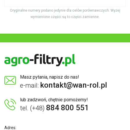
Oryginalne numery podano jedynie dla celów porównawczych. Wyżej
wymienione części są to części zamienne.
Masz pytania, napisz do nas!
kontakt@wan-rol.pl
e-mail:
lub zadzwoń, chętnie pomożemy!
884 800 551
tel. (+48)
Adres: