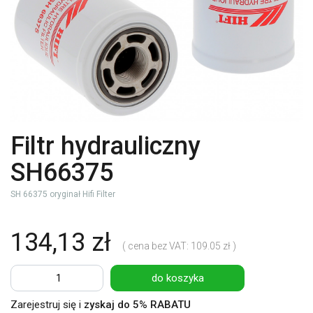
Filtr hydrauliczny
SH66375
SH 66375 oryginał Hifi Filter
134,13 zł
( cena bez VAT: 109.05 zł )
do koszyka
Zarejestruj się i
zyskaj do 5% RABATU