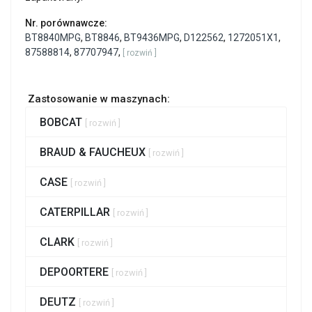
Nr. porównawcze:
BT8840MPG
,
BT8846
,
BT9436MPG
,
D122562
,
1272051X1
,
87588814
,
87707947
,
[ rozwiń ]
Zastosowanie w maszynach:
BOBCAT
[ rozwiń ]
BRAUD & FAUCHEUX
[ rozwiń ]
CASE
[ rozwiń ]
CATERPILLAR
[ rozwiń ]
CLARK
[ rozwiń ]
DEPOORTERE
[ rozwiń ]
DEUTZ
[ rozwiń ]