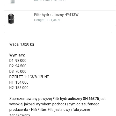
Mann Filter - 137,88 zł
Filtr hydrauliczny HY413W
Hengst - 131,36 zł
Waga: 1.020 kg
Wymiary:
D1: 98.000
D2: 94.500
D3: 70.000
D7 FILET 1: 1"3/8-12UNF
H1: 154.000
H2: 153.000
Zaprezentowany powyżej
Filtr hydrauliczny SH 66375
jest
wysokiej jakości wyrobem pochodzącym od zaufanego
producenta -
Hifi Filter
. Filtr jest nowy i fabrycznie
zapakowany.