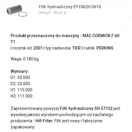
Filtr hydrauliczny EY1062H D616
Hengst - 45,62 zł
Produkt przeznaczony do maszyny - MAC CORMICK F 60
T1
| rocznik od:
2001
| typ nadwozia:
TIER I
| silnik:
PERKINS
Waga: 0.180 kg
Wymiary:
D1: 50.000
D2: 23.000
H1: 115.000
H2: 111.000
Zaprezentowany powyżej
Filtr hydrauliczny SH 57152
jest
wysokiej jakości wyrobem pochodzącym od zaufanego
producenta -
Hifi Filter
. Filtr jest nowy i fabrycznie
zapakowany.