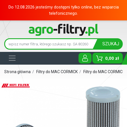
Do 12.08.2026 jesteśmy dostępni tylko online, bez wsparcia
telefonicznego.
SZUKAJ
0,00 zł
Toggle D
Strona główna
/
Filtry do MAC CORMICK
/
Filtry do MAC CORMICK 