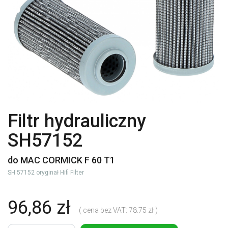
Filtr hydrauliczny
SH57152
do MAC CORMICK F 60 T1
SH 57152 oryginał Hifi Filter
96,86 zł
( cena bez VAT: 78.75 zł )