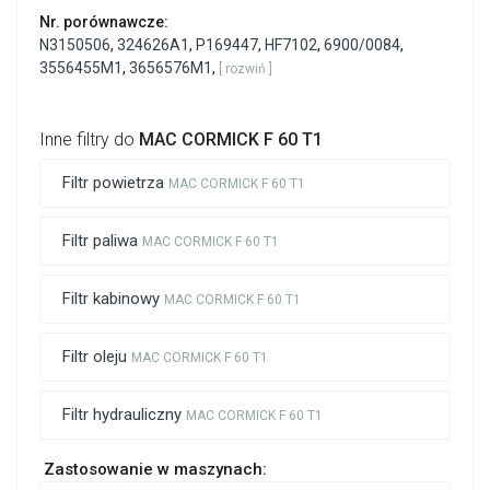
Nr. porównawcze:
N3150506
,
324626A1
,
P169447
,
HF7102
,
6900/0084
,
3556455M1
,
3656576M1
,
[ rozwiń ]
Inne filtry do
MAC CORMICK F 60 T1
Filtr powietrza
MAC CORMICK F 60 T1
Filtr paliwa
MAC CORMICK F 60 T1
Filtr kabinowy
MAC CORMICK F 60 T1
Filtr oleju
MAC CORMICK F 60 T1
Filtr hydrauliczny
MAC CORMICK F 60 T1
Zastosowanie w maszynach: