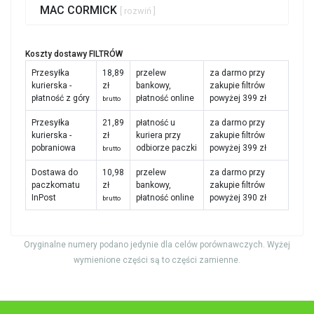
MAC CORMICK
[ rozwiń ]
Koszty dostawy FILTRÓW
Przesyłka
18,89
przelew
za darmo przy
kurierska -
zł
bankowy,
zakupie filtrów
płatność z góry
płatność online
powyżej 399 zł
brutto
Przesyłka
21,89
płatność u
za darmo przy
kurierska -
zł
kuriera przy
zakupie filtrów
pobraniowa
odbiorze paczki
powyżej 399 zł
brutto
Dostawa do
10,98
przelew
za darmo przy
paczkomatu
zł
bankowy,
zakupie filtrów
InPost
płatność online
powyżej 390 zł
brutto
Oryginalne numery podano jedynie dla celów porównawczych. Wyżej
wymienione części są to części zamienne.