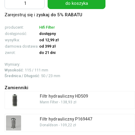
do koszyka
Zarejestruj się i
zyskaj do 5% RABATU
producent:
Hifi Filter
dostępność:
dostępny
wysyłka:
od 12,99 zł
darmowa dostawa:
od 399 zł
zwrot:
do 21 dni
Wymiary:
Wysokość
: 115 / 111 mm
Średnica / Długość
: 50 / 23 mm
Zamienniki
Filtr hydrauliczny HD509
Mann Filter - 138,93 zł
Filtr hydrauliczny P169447
Donaldson - 109,22 zł