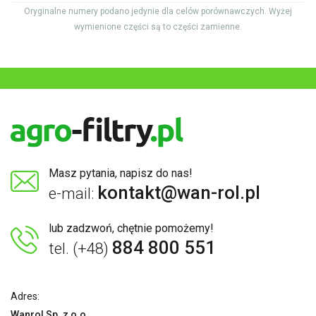
Oryginalne numery podano jedynie dla celów porównawczych. Wyżej
wymienione części są to części zamienne.
Masz pytania, napisz do nas!
kontakt@wan-rol.pl
e-mail:
lub zadzwoń, chętnie pomożemy!
884 800 551
tel. (+48)
Adres:
Wanrol Sp. z o.o.