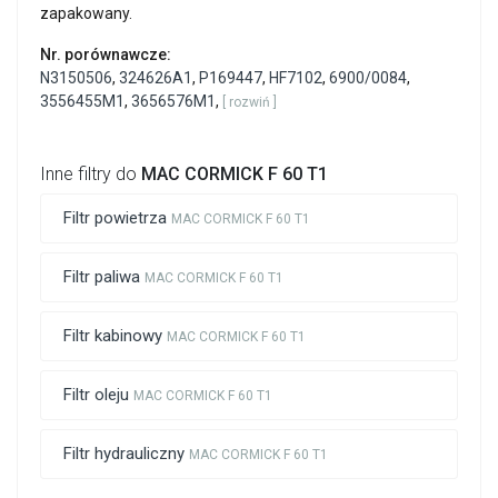
zapakowany.
Nr. porównawcze:
N3150506
,
324626A1
,
P169447
,
HF7102
,
6900/0084
,
3556455M1
,
3656576M1
,
[ rozwiń ]
Inne filtry do
MAC CORMICK F 60 T1
Filtr powietrza
MAC CORMICK F 60 T1
Filtr paliwa
MAC CORMICK F 60 T1
Filtr kabinowy
MAC CORMICK F 60 T1
Filtr oleju
MAC CORMICK F 60 T1
Filtr hydrauliczny
MAC CORMICK F 60 T1