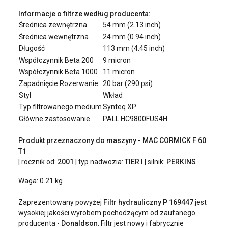
Informacje o filtrze według producenta:
Średnica zewnętrzna
54 mm (2.13 inch)
Średnica wewnętrzna
24 mm (0.94 inch)
Długość
113 mm (4.45 inch)
Współczynnik Beta 200
9 micron
Współczynnik Beta 1000
11 micron
Zapadnięcie Rozerwanie
20 bar (290 psi)
Styl
Wkład
Typ filtrowanego medium
Synteq XP
Główne zastosowanie
PALL HC9800FUS4H
Produkt przeznaczony do maszyny - MAC CORMICK F 60
T1
| rocznik od:
2001
| typ nadwozia:
TIER I
| silnik:
PERKINS
Waga: 0.21 kg
Zaprezentowany powyżej
Filtr hydrauliczny P 169447
jest
wysokiej jakości wyrobem pochodzącym od zaufanego
producenta -
Donaldson
. Filtr jest nowy i fabrycznie