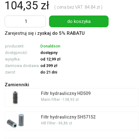
104,35 zł
( cena bez VAT: 84.84 zł )
do koszyka
Zarejestruj się i
zyskaj do 5% RABATU
producent:
Donaldson
dostępność:
dostępny
wysyłka:
od 12,99 zł
darmowa dostawa:
od 399 zł
zwrot:
do 21 dni
Zamienniki
Filtr hydrauliczny HD509
Mann Filter - 138,93 zł
Filtr hydrauliczny SH57152
Hifi Filter - 96,86 zł