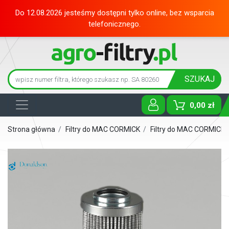
Do 12.08.2026 jesteśmy dostępni tylko online, bez wsparcia
telefonicznego.
SZUKAJ
0,00 zł
Toggle D
Strona główna
/
Filtry do MAC CORMICK
/
Filtry do MAC CORMICK 