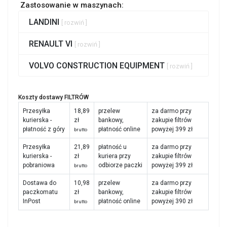
Zastosowanie w maszynach:
LANDINI
[ rozwiń ]
RENAULT VI
[ rozwiń ]
VOLVO CONSTRUCTION EQUIPMENT
[ rozwiń ]
Koszty dostawy FILTRÓW
Przesyłka
18,89
przelew
za darmo przy
kurierska -
zł
bankowy,
zakupie filtrów
płatność z góry
płatność online
powyżej 399 zł
brutto
Przesyłka
21,89
płatność u
za darmo przy
kurierska -
zł
kuriera przy
zakupie filtrów
pobraniowa
odbiorze paczki
powyżej 399 zł
brutto
Dostawa do
10,98
przelew
za darmo przy
paczkomatu
zł
bankowy,
zakupie filtrów
InPost
płatność online
powyżej 390 zł
brutto