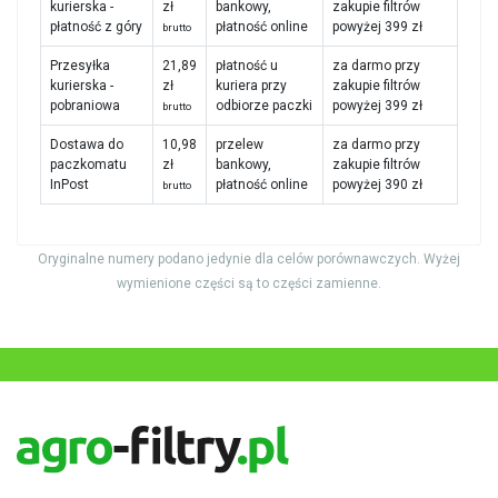
kurierska -
zł
bankowy,
zakupie filtrów
płatność z góry
płatność online
powyżej 399 zł
brutto
Przesyłka
21,89
płatność u
za darmo przy
kurierska -
zł
kuriera przy
zakupie filtrów
pobraniowa
odbiorze paczki
powyżej 399 zł
brutto
Dostawa do
10,98
przelew
za darmo przy
paczkomatu
zł
bankowy,
zakupie filtrów
InPost
płatność online
powyżej 390 zł
brutto
Oryginalne numery podano jedynie dla celów porównawczych. Wyżej
wymienione części są to części zamienne.