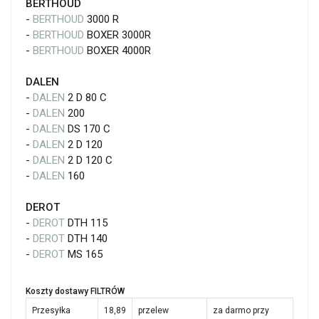
BERTHOUD
-
BERTHOUD
3000 R
-
BERTHOUD
BOXER 3000R
-
BERTHOUD
BOXER 4000R
DALEN
-
DALEN
2 D 80 C
-
DALEN
200
-
DALEN
DS 170 C
-
DALEN
2 D 120
-
DALEN
2 D 120 C
-
DALEN
160
DEROT
-
DEROT
DTH 115
-
DEROT
DTH 140
-
DEROT
MS 165
Koszty dostawy FILTRÓW
Przesyłka
18,89
przelew
za darmo przy