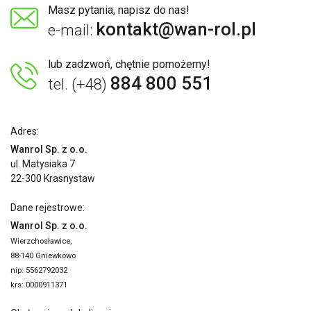
Masz pytania, napisz do nas!
kontakt@wan-rol.pl
e-mail:
lub zadzwoń, chętnie pomożemy!
884 800 551
tel. (+48)
Adres:
Wanrol Sp. z o.o.
ul. Matysiaka 7
22-300 Krasnystaw
Dane rejestrowe:
Wanrol Sp. z o.o.
Wierzchosławice,
88-140 Gniewkowo
nip: 5562792032
krs: 0000911371