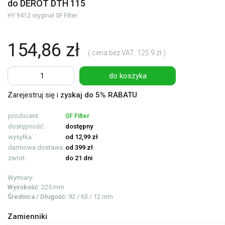
do DEROT DTH 115
HY 9412 oryginał SF Filter
154,86 zł
( cena bez VAT: 125.9 zł )
do koszyka
Zarejestruj się i
zyskaj do 5% RABATU
producent:
SF Filter
dostępność:
dostępny
wysyłka:
od 12,99 zł
darmowa dostawa:
od 399 zł
zwrot:
do 21 dni
Wymiary:
Wysokość
: 225 mm
Średnica / Długość
: 92 / 63 / 12 mm
Zamienniki