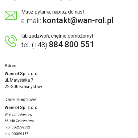
Masz pytania, napisz do nas!
kontakt@wan-rol.pl
e-mail:
lub zadzwoń, chętnie pomożemy!
884 800 551
tel. (+48)
Adres:
Wanrol Sp. z o.o.
ul. Matysiaka 7
22-300 Krasnystaw
Dane rejestrowe:
Wanrol Sp. z o.o.
Wierzchosławice,
88-140 Gniewkowo
nip: 5562792032
krs: 0000911371