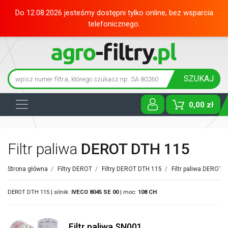
Do 12.08.2026 jesteśmy dostępni tylko online, bez wsparcia
telefonicznego.
SZUKAJ
0,00 zł
Toggle D
Filtr paliwa
DEROT DTH 115
Strona główna
/
Filtry DEROT
/
Filtry DEROT DTH 115
/
Filtr paliwa DEROT
/
DEROT DTH 115 | silnik:
IVECO
8045 SE 00
| moc:
108 CH
Filtr paliwa SN001