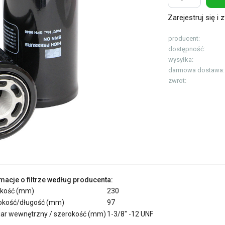
Zarejestruj się i
z
producent:
dostępność:
wysyłka:
darmowa dostawa:
zwrot:
macje o filtrze według producenta:
kość (mm)
230
okość/długość (mm)
97
ar wewnętrzny / szerokość (mm)
1-3/8" -12 UNF