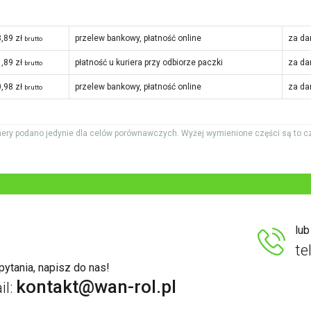
,89 zł
przelew bankowy, płatność online
za da
brutto
,89 zł
płatność u kuriera przy odbiorze paczki
za da
brutto
,98 zł
przelew bankowy, płatność online
za da
brutto
ery podano jedynie dla celów porównawczych. Wyżej wymienione części są to c
lu
te
ytania, napisz do nas!
kontakt@wan-rol.pl
il: