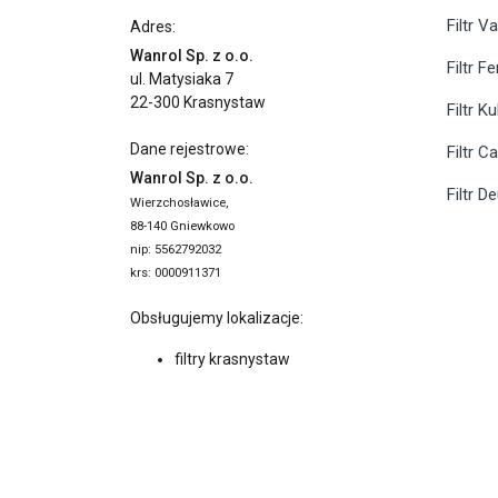
Filtr Va
Adres:
Wanrol Sp. z o.o.
Filtr F
ul. Matysiaka 7
22-300 Krasnystaw
Filtr K
Dane rejestrowe:
Filtr C
Wanrol Sp. z o.o.
Filtr D
Wierzchosławice,
88-140 Gniewkowo
nip: 5562792032
krs: 0000911371
Obsługujemy lokalizacje:
filtry krasnystaw