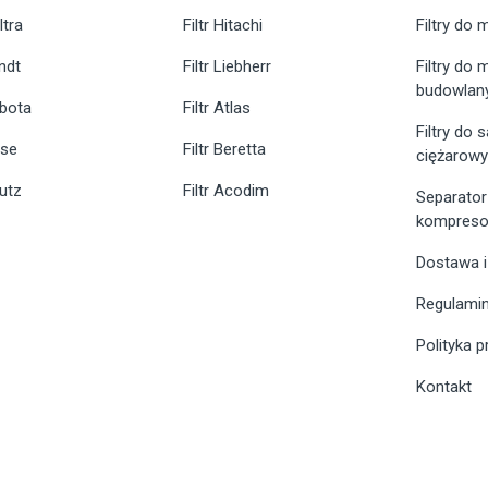
ltra
Filtr Hitachi
Filtry do 
endt
Filtr Liebherr
Filtry do
budowlan
ubota
Filtr Atlas
Filtry do
ase
Filtr Beretta
ciężarow
eutz
Filtr Acodim
Separator
kompreso
Dostawa i
Regulami
Polityka 
Kontakt