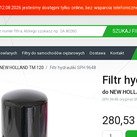
12.08.2026 jesteśmy dostępni tylko online, bez wsparcia telefoniczn
SZUKAJ
FI
dowlanych
Filtry do samochodów ciężarowych
Dostawa
Kontakt
do NEW HOLLAND TM 120
/
Filtr hydrauliki SPH 9648
Filtr h
do NEW HOLL
SPH 9648 oryginał SF 
280,53 