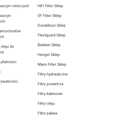
maszyn rolniczych
HiFi Filter Sklep
 maszyn
SF Filter Sklep
ych
Donaldson Sklep
 samochodów
Fleetguard Sklep
ych
Baldwin Sklep
 oleju do
ra
Hengst Sklep
 płatności
Mann Filter Sklep
n
Filtry hydrauliczne
prywatności
Filtry powietrza
Filtry kabinowe
Filtry oleju
Filtry paliwa