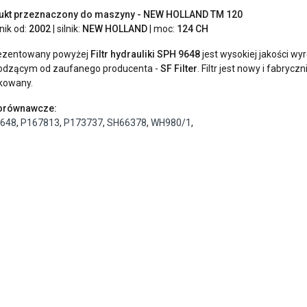
ukt przeznaczony do maszyny - NEW HOLLAND TM 120
znik od:
2002
| silnik:
NEW HOLLAND
| moc:
124 CH
ezentowany powyżej
Filtr hydrauliki SPH 9648
jest wysokiej jakości w
odzącym od zaufanego producenta -
SF Filter
. Filtr jest nowy i fabryczn
kowany.
porównawcze:
648
,
P167813
,
P173737
,
SH66378
,
WH980/1
,