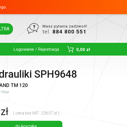
ego.
Masz pytania zadzwoń!
LTRA
tel.
884 800 551
Logowanie / Rejestracja
0,00 zł
Toggle Dropdown
ydrauliki SPH9648
AND TM 120
Filter
zł
( cena bez VAT: 228.07 zł )
do koszyka