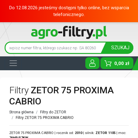
Do 12.08.2026 jesteśmy dostępni tylko online, bez wsparcia
telefonicznego.
SZUKAJ
0,00 zł
Toggle D
Filtry
ZETOR 75 PROXIMA
CABRIO
Strona główna
Filtry do ZETOR
Filtry ZETOR 75 PROXIMA CABRIO
ZETOR 75 PROXIMA CABRIO | rocznik od:
2010
| silnik:
ZETOR
1105
| moc:
76HP/57KW