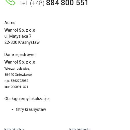
884 800 551
tel. (+48)
Adres:
Wanrol Sp. z o.o.
ul. Matysiaka 7
22-300 Krasnystaw
Dane rejestrowe:
Wanrol Sp. z o.o.
Wierzchosławice,
88-140 Gniewkowo
nip: 5562792032
krs: 0000911371
Obsługujemy lokalizacje:
filtry krasnystaw
Filtr Valtra
Filtr Hitachi