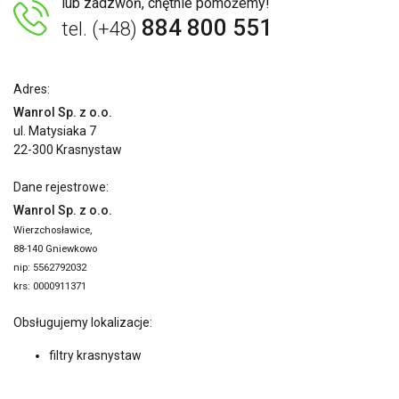
lub zadzwoń, chętnie pomożemy!
884 800 551
tel. (+48)
Adres:
Wanrol Sp. z o.o.
ul. Matysiaka 7
22-300 Krasnystaw
Dane rejestrowe:
Wanrol Sp. z o.o.
Wierzchosławice,
88-140 Gniewkowo
nip: 5562792032
krs: 0000911371
Obsługujemy lokalizacje:
filtry krasnystaw