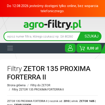
Do 12.08.2026 jesteśmy dostępni tylko online, bez wsparcia
telefonicznego.
SZUKAJ
0,00 zł
Toggle D
Filtry
ZETOR 135 PROXIMA
FORTERRA II
Strona główna
Filtry do ZETOR
Filtry ZETOR 135 PROXIMA FORTERRA II
ZETOR 135 PROXIMA FORTERRA II | rocznik od:
2010
| silnik:
ZETOR
1605
|
moc:
135HP/101KW