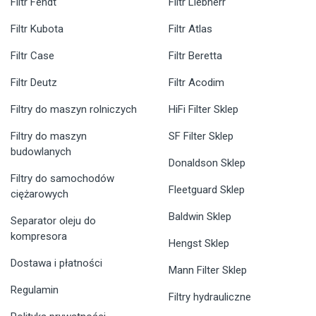
Filtr Fendt
Filtr Liebherr
Filtr Kubota
Filtr Atlas
Filtr Case
Filtr Beretta
Filtr Deutz
Filtr Acodim
Filtry do maszyn rolniczych
HiFi Filter Sklep
Filtry do maszyn
SF Filter Sklep
budowlanych
Donaldson Sklep
Filtry do samochodów
Fleetguard Sklep
ciężarowych
Baldwin Sklep
Separator oleju do
kompresora
Hengst Sklep
Dostawa i płatności
Mann Filter Sklep
Regulamin
Filtry hydrauliczne