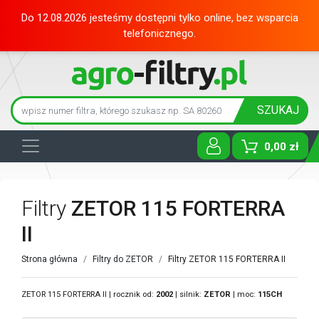
Do 12.08.2026 jesteśmy dostępni tylko online, bez wsparcia
telefonicznego.
SZUKAJ
0,00 zł
Toggle D
Filtry
ZETOR 115 FORTERRA
II
Strona główna
Filtry do ZETOR
Filtry ZETOR 115 FORTERRA II
ZETOR 115 FORTERRA II | rocznik od:
2002
| silnik:
ZETOR
| moc:
115CH