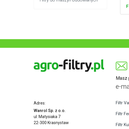
Filtry do maszyn budowlanych
F
Masz p
e-ma
Filtr Va
Adres:
Wanrol Sp. z o.o.
Filtr F
ul. Matysiaka 7
22-300 Krasnystaw
Filtr K