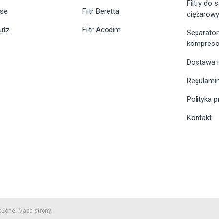
Filtry do
ase
Filtr Beretta
ciężarow
eutz
Filtr Acodim
Separator
kompreso
Dostawa i
Regulami
Polityka 
Kontakt
zeżone.
Mapa strony.