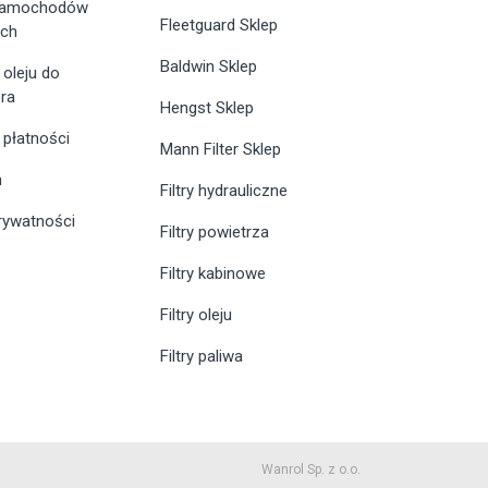
 samochodów
Fleetguard Sklep
ych
Baldwin Sklep
 oleju do
ra
Hengst Sklep
 płatności
Mann Filter Sklep
n
Filtry hydrauliczne
prywatności
Filtry powietrza
Filtry kabinowe
Filtry oleju
Filtry paliwa
Wanrol Sp. z o.o.