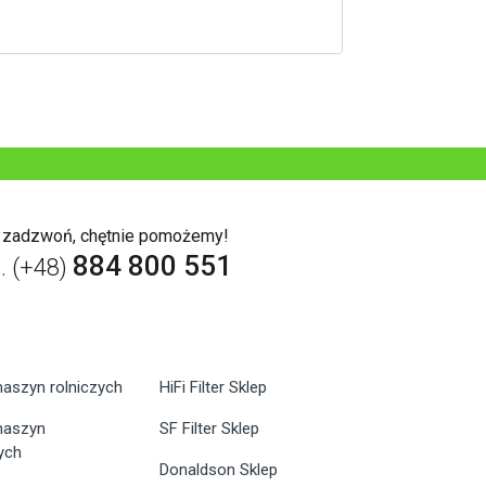
b zadzwoń, chętnie pomożemy!
884 800 551
l. (+48)
maszyn rolniczych
HiFi Filter Sklep
 maszyn
SF Filter Sklep
ych
Donaldson Sklep