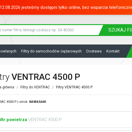
12.08.2026 jesteśmy dostępni tylko online, bez wsparcia telefoniczn
SZUKAJ
FI
dowlanych
Filtry do samochodów ciężarowych
Dostawa
Kontakt
ltry
VENTRAC 4500 P
a główna
Filtry do VENTRAC
Filtry VENTRAC 4500 P
AC 4500 P | silnik:
KAWASAKI
iltr powietrza
VENTRAC 4500 P