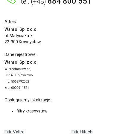
884 800 551
tel. (+48)
Adres:
Wanrol Sp. z o.o.
ul. Matysiaka 7
22-300 Krasnystaw
Dane rejestrowe:
Wanrol Sp. z o.o.
Wierzchosławice,
88-140 Gniewkowo
nip: 5562792032
krs: 0000911371
Obsługujemy lokalizacje:
filtry krasnystaw
Filtr Valtra
Filtr Hitachi