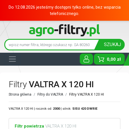
Do 12.08.2026 jesteśmy dostępni tylko online, bez wsparcia
telefonicznego.
SZUKAJ
0,00 zł
Toggle D
Filtry
VALTRA X 120 HI
Strona główna
Filtry do VALTRA
Filtry VALTRA X 120 HI
VALTRA X 120 HI | rocznik od:
2000
| silnik:
SISU
420 DWRIE
Filtr powietrza
VALTRA X 120 HI