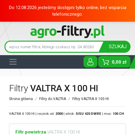
Do 12.08.2026 jesteśmy dostępni tylko online, bez wsparcia
telefonicznego.
SZUKAJ
0,00 zł
Toggle D
Filtry
VALTRA X 100 HI
Strona główna
Filtry do VALTRA
Filtry VALTRA X 100 HI
VALTRA X 100 HI | rocznik od:
2000
| silnik:
SISU
420 DWRE
| moc:
100 CH
Filtr powietrza
VALTRA X 100 HI