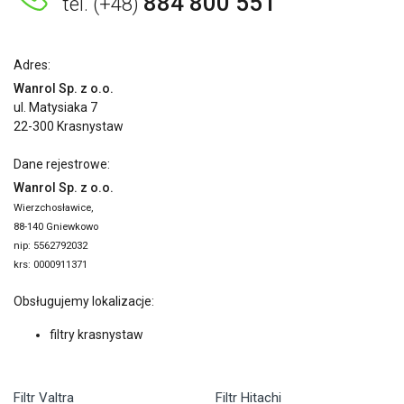
884 800 551
tel. (+48)
Adres:
Wanrol Sp. z o.o.
ul. Matysiaka 7
22-300 Krasnystaw
Dane rejestrowe:
Wanrol Sp. z o.o.
Wierzchosławice,
88-140 Gniewkowo
nip: 5562792032
krs: 0000911371
Obsługujemy lokalizacje:
filtry krasnystaw
Filtr Valtra
Filtr Hitachi