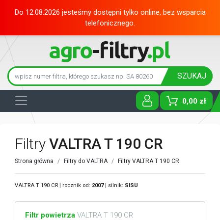
Do 12.08.2026 jesteśmy dostępni tylko online, bez wsparcia
telefonicznego.
SZUKAJ
0,00 zł
Toggle D
Filtry
VALTRA T 190 CR
Strona główna
Filtry do VALTRA
Filtry VALTRA T 190 CR
VALTRA T 190 CR | rocznik od:
2007
| silnik:
SISU
Filtr powietrza
VALTRA T 190 CR