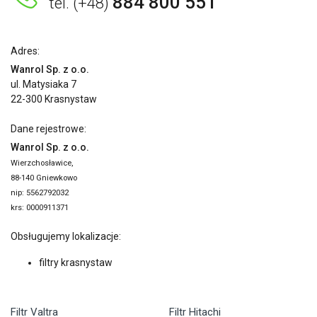
884 800 551
tel. (+48)
Adres:
Wanrol Sp. z o.o.
ul. Matysiaka 7
22-300 Krasnystaw
Dane rejestrowe:
Wanrol Sp. z o.o.
Wierzchosławice,
88-140 Gniewkowo
nip: 5562792032
krs: 0000911371
Obsługujemy lokalizacje:
filtry krasnystaw
Filtr Valtra
Filtr Hitachi