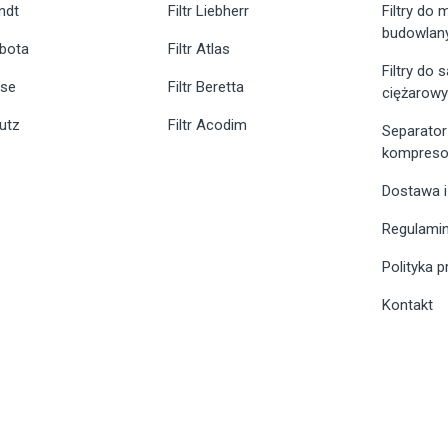
endt
Filtr Liebherr
Filtry do
budowlan
ubota
Filtr Atlas
Filtry do
ase
Filtr Beretta
ciężarow
eutz
Filtr Acodim
Separator
kompreso
Dostawa i
Regulami
Polityka 
Kontakt