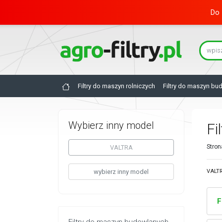
Do 
Filtry do maszyn rolniczych
Filtry do maszyn bu
Wybierz inny model
Fi
Stron
VALTRA
wybierz inny model
VALTR
F