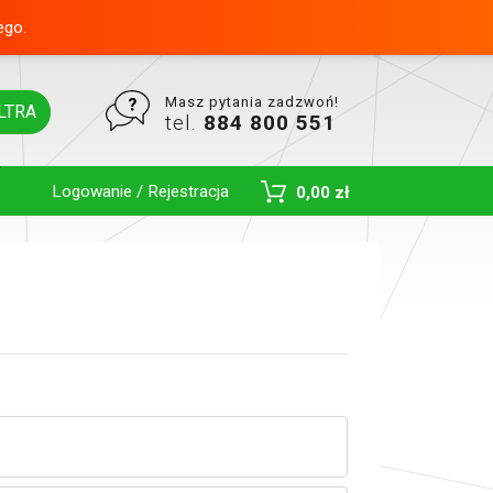
ego.
Masz pytania zadzwoń!
LTRA
tel.
884 800 551
Logowanie / Rejestracja
0,00 zł
Toggle Dropdown