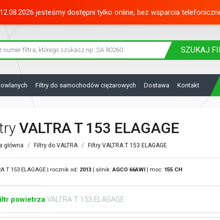
12.08.2026 jesteśmy dostępni tylko online, bez wsparcia telefoniczn
SZUKAJ
FI
dowlanych
Filtry do samochodów ciężarowych
Dostawa
Kontakt
ltry
VALTRA T 153 ELAGAGE
a główna
Filtry do VALTRA
Filtry VALTRA T 153 ELAGAGE
A T 153 ELAGAGE | rocznik od:
2013
| silnik:
AGCO
66AWI
| moc:
155 CH
iltr powietrza
VALTRA T 153 ELAGAGE