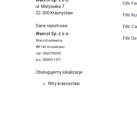
Wanrol Sp. z o.o.
Filtr F
ul. Matysiaka 7
22-300 Krasnystaw
Filtr K
Dane rejestrowe:
Filtr C
Wanrol Sp. z o.o.
Filtr D
Wierzchosławice,
88-140 Gniewkowo
nip: 5562792032
krs: 0000911371
Obsługujemy lokalizacje:
filtry krasnystaw