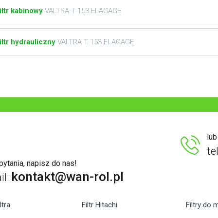
iltr kabinowy
VALTRA T 153 ELAGAGE
iltr hydrauliczny
VALTRA T 153 ELAGAGE
lu
te
ytania, napisz do nas!
kontakt@wan-rol.pl
il:
ltra
Filtr Hitachi
Filtry do 