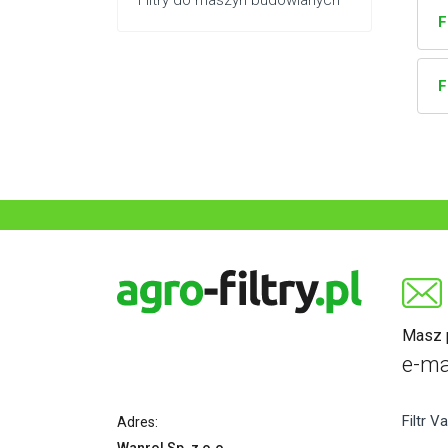
Filtry do maszyn budowlanych
F
F
Masz p
e-ma
Filtr Va
Adres: