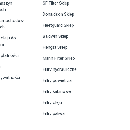
 maszyn
SF Filter Sklep
ych
Donaldson Sklep
 samochodów
Fleetguard Sklep
ych
Baldwin Sklep
 oleju do
ra
Hengst Sklep
 płatności
Mann Filter Sklep
n
Filtry hydrauliczne
prywatności
Filtry powietrza
Filtry kabinowe
Filtry oleju
Filtry paliwa