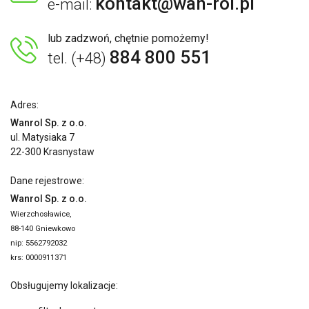
kontakt@wan-rol.pl
e-mail:
lub zadzwoń, chętnie pomożemy!
884 800 551
tel. (+48)
Adres:
Wanrol Sp. z o.o.
ul. Matysiaka 7
22-300 Krasnystaw
Dane rejestrowe:
Wanrol Sp. z o.o.
Wierzchosławice,
88-140 Gniewkowo
nip: 5562792032
krs: 0000911371
Obsługujemy lokalizacje: