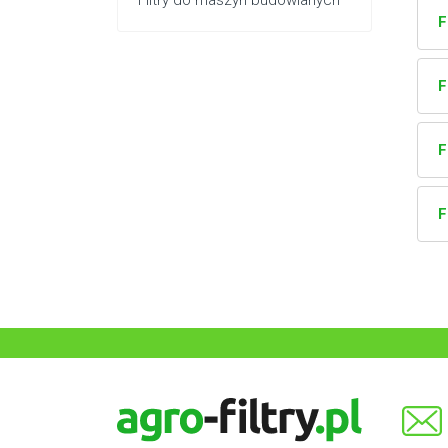
Filtry do maszyn budowlanych
F
F
F
F