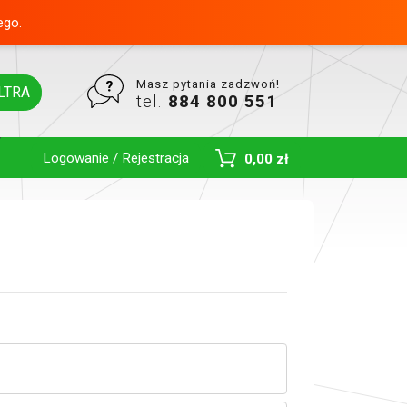
ego.
Masz pytania zadzwoń!
LTRA
tel.
884 800 551
Logowanie / Rejestracja
0,00 zł
Toggle Dropdown