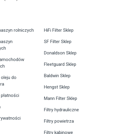
maszyn rolniczych
HiFi Filter Sklep
 maszyn
SF Filter Sklep
ych
Donaldson Sklep
 samochodów
Fleetguard Sklep
ych
Baldwin Sklep
 oleju do
ra
Hengst Sklep
 płatności
Mann Filter Sklep
n
Filtry hydrauliczne
prywatności
Filtry powietrza
Filtry kabinowe