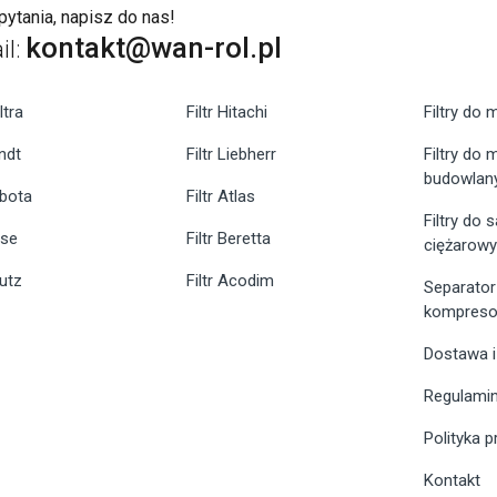
ytania, napisz do nas!
kontakt@wan-rol.pl
il:
ltra
Filtr Hitachi
Filtry do 
endt
Filtr Liebherr
Filtry do
budowlan
ubota
Filtr Atlas
Filtry do
ase
Filtr Beretta
ciężarow
eutz
Filtr Acodim
Separator
kompreso
Dostawa i
Regulami
Polityka 
Kontakt