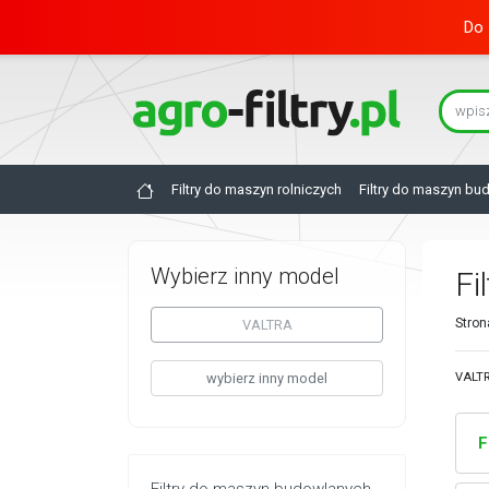
Do 
Filtry do maszyn rolniczych
Filtry do maszyn bu
Wybierz inny model
Fi
Stron
VALTRA
wybierz inny model
VALTR
F