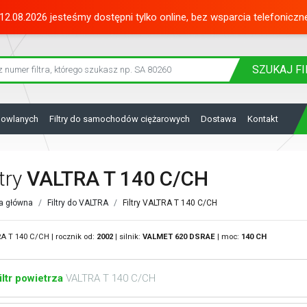
12.08.2026 jesteśmy dostępni tylko online, bez wsparcia telefoniczn
SZUKAJ
FI
dowlanych
Filtry do samochodów ciężarowych
Dostawa
Kontakt
ltry
VALTRA T 140 C/CH
a główna
Filtry do VALTRA
Filtry VALTRA T 140 C/CH
A T 140 C/CH | rocznik od:
2002
| silnik:
VALMET
620 DSRAE
| moc:
140 CH
iltr powietrza
VALTRA T 140 C/CH