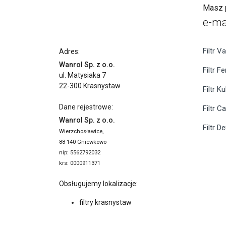
Masz p
e-ma
Filtr Va
Adres:
Wanrol Sp. z o.o.
Filtr F
ul. Matysiaka 7
22-300 Krasnystaw
Filtr K
Dane rejestrowe:
Filtr C
Wanrol Sp. z o.o.
Filtr D
Wierzchosławice,
88-140 Gniewkowo
nip: 5562792032
krs: 0000911371
Obsługujemy lokalizacje:
filtry krasnystaw