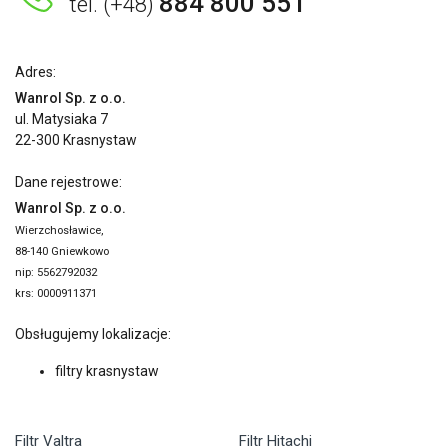
884 800 551
tel. (+48)
Adres:
Wanrol Sp. z o.o.
ul. Matysiaka 7
22-300 Krasnystaw
Dane rejestrowe:
Wanrol Sp. z o.o.
Wierzchosławice,
88-140 Gniewkowo
nip: 5562792032
krs: 0000911371
Obsługujemy lokalizacje:
filtry krasnystaw
Filtr Valtra
Filtr Hitachi