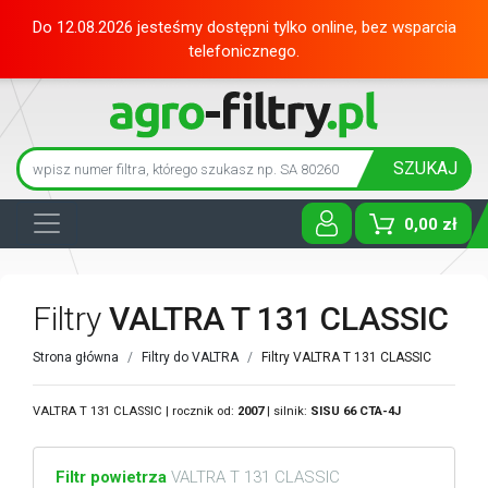
Do 12.08.2026 jesteśmy dostępni tylko online, bez wsparcia
telefonicznego.
SZUKAJ
0,00 zł
Toggle D
Filtry
VALTRA T 131 CLASSIC
Strona główna
Filtry do VALTRA
Filtry VALTRA T 131 CLASSIC
VALTRA T 131 CLASSIC | rocznik od:
2007
| silnik:
SISU
66 CTA-4J
Filtr powietrza
VALTRA T 131 CLASSIC