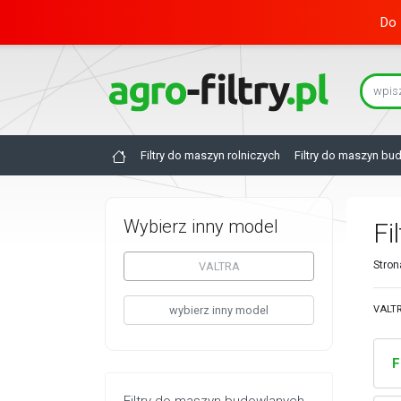
Do 
Filtry do maszyn rolniczych
Filtry do maszyn bu
Wybierz inny model
Fi
Stron
VALTRA
wybierz inny model
VALTR
F