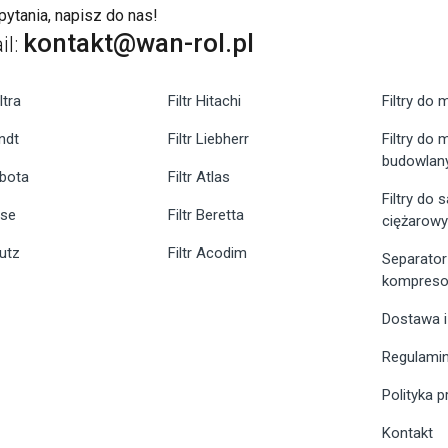
ytania, napisz do nas!
kontakt@wan-rol.pl
il:
ltra
Filtr Hitachi
Filtry do 
endt
Filtr Liebherr
Filtry do
budowlan
ubota
Filtr Atlas
Filtry do
ase
Filtr Beretta
ciężarow
eutz
Filtr Acodim
Separator
kompreso
Dostawa i
Regulami
Polityka 
Kontakt