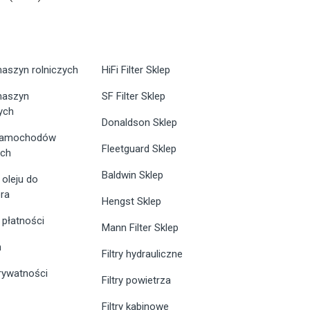
maszyn rolniczych
HiFi Filter Sklep
 maszyn
SF Filter Sklep
ych
Donaldson Sklep
 samochodów
Fleetguard Sklep
ych
Baldwin Sklep
 oleju do
ra
Hengst Sklep
 płatności
Mann Filter Sklep
n
Filtry hydrauliczne
prywatności
Filtry powietrza
Filtry kabinowe