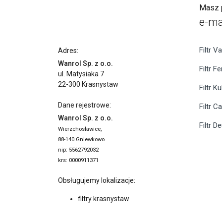
Masz p
e-ma
Filtr Va
Adres:
Wanrol Sp. z o.o.
Filtr F
ul. Matysiaka 7
22-300 Krasnystaw
Filtr K
Dane rejestrowe:
Filtr C
Wanrol Sp. z o.o.
Filtr D
Wierzchosławice,
88-140 Gniewkowo
nip: 5562792032
krs: 0000911371
Obsługujemy lokalizacje:
filtry krasnystaw