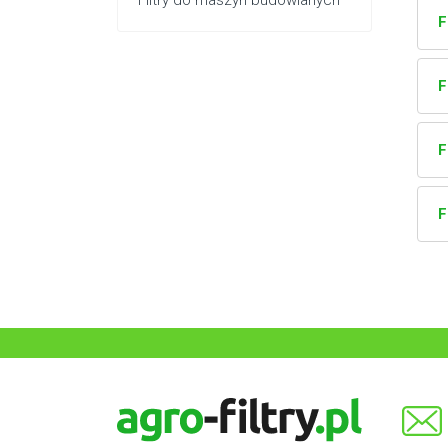
Filtry do maszyn budowlanych
F
F
F
F