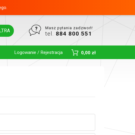
ego.
Masz pytania zadzwoń!
LTRA
tel.
884 800 551
Logowanie / Rejestracja
0,00 zł
Toggle Dropdown