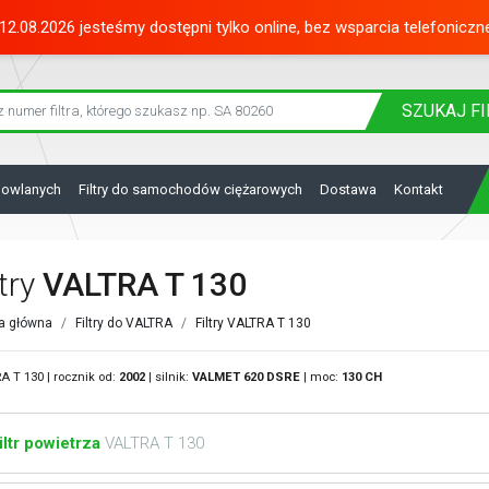
12.08.2026 jesteśmy dostępni tylko online, bez wsparcia telefoniczn
SZUKAJ
FI
dowlanych
Filtry do samochodów ciężarowych
Dostawa
Kontakt
ltry
VALTRA T 130
a główna
Filtry do VALTRA
Filtry VALTRA T 130
A T 130 | rocznik od:
2002
| silnik:
VALMET
620 DSRE
| moc:
130 CH
iltr powietrza
VALTRA T 130