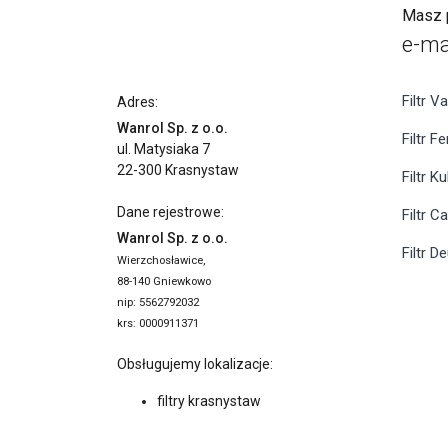
Masz p
e-ma
Filtr Va
Adres:
Wanrol Sp. z o.o.
Filtr F
ul. Matysiaka 7
22-300 Krasnystaw
Filtr K
Dane rejestrowe:
Filtr C
Wanrol Sp. z o.o.
Filtr D
Wierzchosławice,
88-140 Gniewkowo
nip: 5562792032
krs: 0000911371
Obsługujemy lokalizacje:
filtry krasnystaw