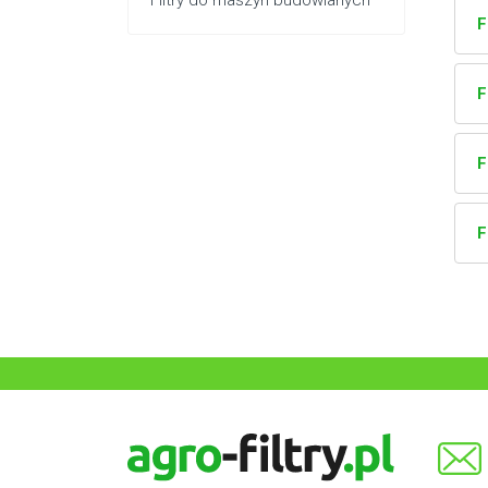
Filtry do maszyn budowlanych
F
F
F
F