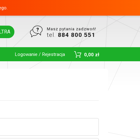
ego.
Masz pytania zadzwoń!
LTRA
tel.
884 800 551
Logowanie / Rejestracja
0,00 zł
Toggle Dropdown