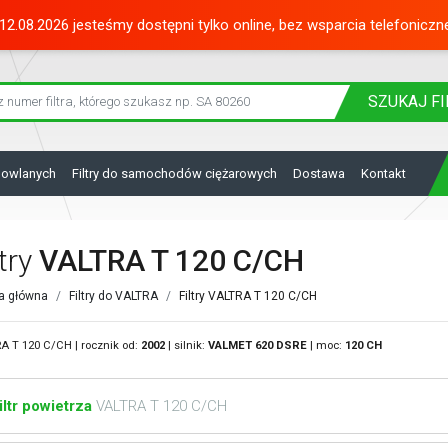
12.08.2026 jesteśmy dostępni tylko online, bez wsparcia telefoniczn
SZUKAJ
FI
dowlanych
Filtry do samochodów ciężarowych
Dostawa
Kontakt
ltry
VALTRA T 120 C/CH
a główna
Filtry do VALTRA
Filtry VALTRA T 120 C/CH
A T 120 C/CH | rocznik od:
2002
| silnik:
VALMET
620 DSRE
| moc:
120 CH
iltr powietrza
VALTRA T 120 C/CH