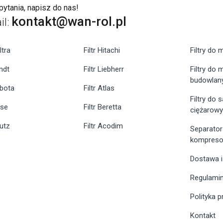
ytania, napisz do nas!
kontakt@wan-rol.pl
il:
ltra
Filtr Hitachi
Filtry do 
endt
Filtr Liebherr
Filtry do
budowlan
ubota
Filtr Atlas
Filtry do
ase
Filtr Beretta
ciężarow
eutz
Filtr Acodim
Separator
kompreso
Dostawa i
Regulami
Polityka 
Kontakt