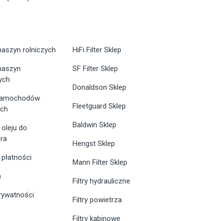
maszyn rolniczych
HiFi Filter Sklep
 maszyn
SF Filter Sklep
ych
Donaldson Sklep
 samochodów
Fleetguard Sklep
ych
Baldwin Sklep
 oleju do
ra
Hengst Sklep
 płatności
Mann Filter Sklep
n
Filtry hydrauliczne
prywatności
Filtry powietrza
Filtry kabinowe