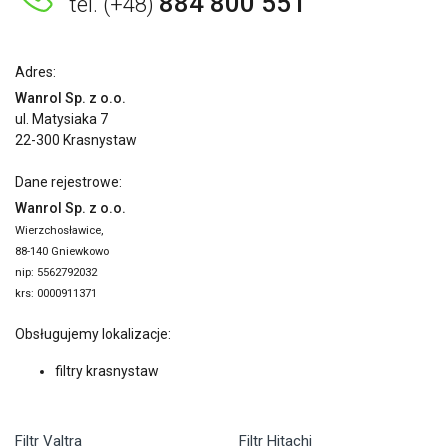
884 800 551
tel. (+48)
Adres:
Wanrol Sp. z o.o.
ul. Matysiaka 7
22-300 Krasnystaw
Dane rejestrowe:
Wanrol Sp. z o.o.
Wierzchosławice,
88-140 Gniewkowo
nip: 5562792032
krs: 0000911371
Obsługujemy lokalizacje:
filtry krasnystaw
Filtr Valtra
Filtr Hitachi