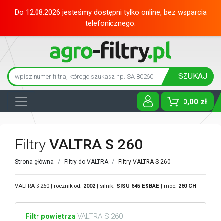
Do 12.08.2026 jesteśmy dostępni tylko online, bez wsparcia
telefonicznego.
SZUKAJ
0,00 zł
Toggle D
Filtry
VALTRA S 260
Strona główna
Filtry do VALTRA
Filtry VALTRA S 260
VALTRA S 260 | rocznik od:
2002
| silnik:
SISU
645 ESBAE
| moc:
260 CH
Filtr powietrza
VALTRA S 260