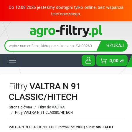
Do 12.08.2026 jesteśmy dostępni tylko online, bez wsparcia
telefonicznego.
SZUKAJ
0,00 zł
Toggle D
Filtry
VALTRA N 91
CLASSIC/HITECH
Strona główna
Filtry do VALTRA
Filtry VALTRA N 91 CLASSIC/HITECH
VALTRA N 91 CLASSIC/HITECH | rocznik od:
2006
| silnik:
SISU
44 DT