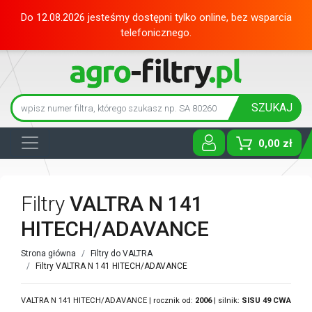
Do 12.08.2026 jesteśmy dostępni tylko online, bez wsparcia
telefonicznego.
SZUKAJ
0,00 zł
Toggle D
Filtry
VALTRA N 141
HITECH/ADAVANCE
Strona główna
Filtry do VALTRA
Filtry VALTRA N 141 HITECH/ADAVANCE
VALTRA N 141 HITECH/ADAVANCE | rocznik od:
2006
| silnik:
SISU
49 CWA