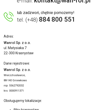
kontakt@wan-rol.pl
e-mail:
lub zadzwoń, chętnie pomożemy!
884 800 551
tel. (+48)
Adres:
Wanrol Sp. z o.o.
ul. Matysiaka 7
22-300 Krasnystaw
Dane rejestrowe:
Wanrol Sp. z o.o.
Wierzchosławice,
88-140 Gniewkowo
nip: 5562792032
krs: 0000911371
Obsługujemy lokalizacje:
filtry krasnystaw