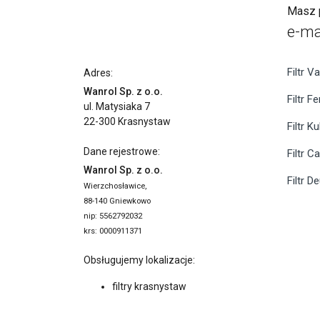
Masz p
e-ma
Filtr Va
Adres:
Wanrol Sp. z o.o.
Filtr F
ul. Matysiaka 7
22-300 Krasnystaw
Filtr K
Dane rejestrowe:
Filtr C
Wanrol Sp. z o.o.
Filtr D
Wierzchosławice,
88-140 Gniewkowo
nip: 5562792032
krs: 0000911371
Obsługujemy lokalizacje:
filtry krasnystaw