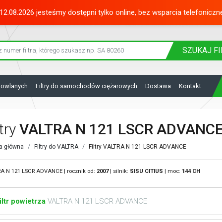
12.08.2026 jesteśmy dostępni tylko online, bez wsparcia telefoniczn
SZUKAJ
FI
dowlanych
Filtry do samochodów ciężarowych
Dostawa
Kontakt
ltry
VALTRA N 121 LSCR ADVANC
a główna
Filtry do VALTRA
Filtry VALTRA N 121 LSCR ADVANCE
A N 121 LSCR ADVANCE | rocznik od:
2007
| silnik:
SISU
CITIUS
| moc:
144 CH
iltr powietrza
VALTRA N 121 LSCR ADVANCE