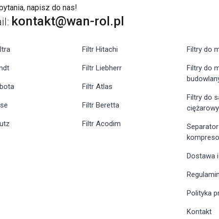
ytania, napisz do nas!
kontakt@wan-rol.pl
il:
ltra
Filtr Hitachi
Filtry do 
endt
Filtr Liebherr
Filtry do
budowlan
ubota
Filtr Atlas
Filtry do
ase
Filtr Beretta
ciężarow
eutz
Filtr Acodim
Separator
kompreso
Dostawa i
Regulami
Polityka 
Kontakt