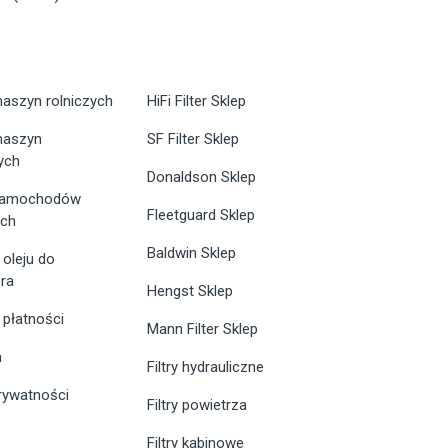
maszyn rolniczych
HiFi Filter Sklep
 maszyn
SF Filter Sklep
ych
Donaldson Sklep
 samochodów
Fleetguard Sklep
ych
Baldwin Sklep
 oleju do
ra
Hengst Sklep
 płatności
Mann Filter Sklep
n
Filtry hydrauliczne
prywatności
Filtry powietrza
Filtry kabinowe