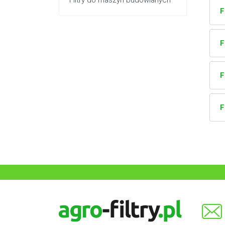
Filtry do maszyn budowlanych
F
F
F
F