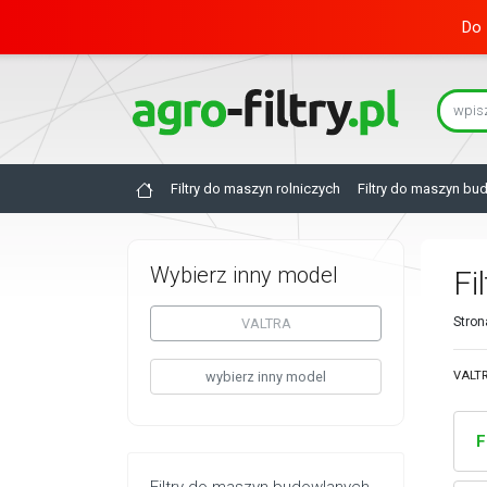
Do 
Filtry do maszyn rolniczych
Filtry do maszyn bu
Wybierz inny model
Fi
Stron
VALTRA
wybierz inny model
VALTR
F