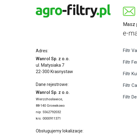
Masz p
e-ma
Filtr Va
Adres:
Wanrol Sp. z o.o.
Filtr F
ul. Matysiaka 7
22-300 Krasnystaw
Filtr K
Dane rejestrowe:
Filtr C
Wanrol Sp. z o.o.
Filtr D
Wierzchosławice,
88-140 Gniewkowo
nip: 5562792032
krs: 0000911371
Obsługujemy lokalizacje: