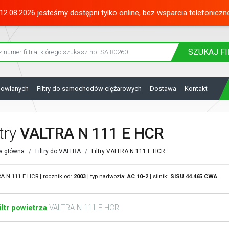
12.08.2026 jesteśmy dostępni tylko online, bez wsparcia telefoniczn
SZUKAJ
FI
dowlanych
Filtry do samochodów ciężarowych
Dostawa
Kontakt
ltry
VALTRA N 111 E HCR
a główna
Filtry do VALTRA
Filtry VALTRA N 111 E HCR
A N 111 E HCR | rocznik od:
2003
| typ nadwozia:
AC 10-2
| silnik:
SISU
44.465 CWA
iltr powietrza
VALTRA N 111 E HCR