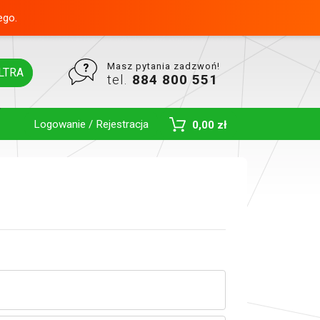
ego.
Masz pytania zadzwoń!
LTRA
tel.
884 800 551
Logowanie / Rejestracja
0,00 zł
Toggle Dropdown