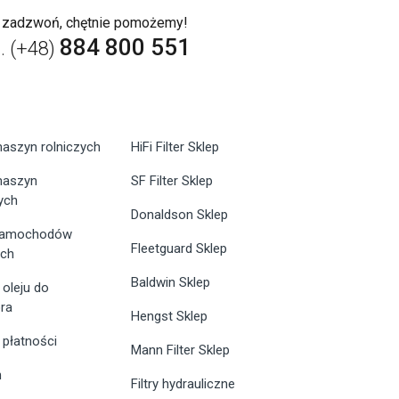
b zadzwoń, chętnie pomożemy!
884 800 551
l. (+48)
maszyn rolniczych
HiFi Filter Sklep
 maszyn
SF Filter Sklep
ych
Donaldson Sklep
 samochodów
Fleetguard Sklep
ych
Baldwin Sklep
 oleju do
ra
Hengst Sklep
 płatności
Mann Filter Sklep
n
Filtry hydrauliczne