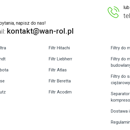
lu
te
ytania, napisz do nas!
kontakt@wan-rol.pl
il:
ltra
Filtr Hitachi
Filtry do 
endt
Filtr Liebherr
Filtry do
budowlan
ubota
Filtr Atlas
Filtry do
ase
Filtr Beretta
ciężarow
eutz
Filtr Acodim
Separator
kompreso
Dostawa i
Regulami