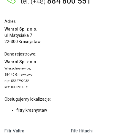
884 800 551
tel. (+48)
Adres:
Wanrol Sp. z o.o.
ul. Matysiaka 7
22-300 Krasnystaw
Dane rejestrowe:
Wanrol Sp. z o.o.
Wierzchosławice,
88-140 Gniewkowo
nip: 5562792032
krs: 0000911371
Obsługujemy lokalizacje:
filtry krasnystaw
Filtr Valtra
Filtr Hitachi