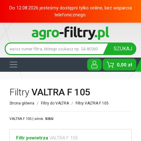
Do 12.08.2026 jesteśmy dostępni tylko online, bez wsparcia
telefonicznego.
SZUKAJ
0,00 zł
Toggle D
Filtry
VALTRA F 105
Strona główna
Filtry do VALTRA
Filtry VALTRA F 105
VALTRA F 105 | silnik:
SISU
Filtr powietrza
VALTRA F 105