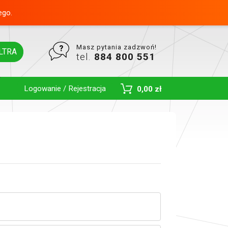
ego.
Masz pytania zadzwoń!
LTRA
tel.
884 800 551
Logowanie / Rejestracja
0,00 zł
Toggle Dropdown