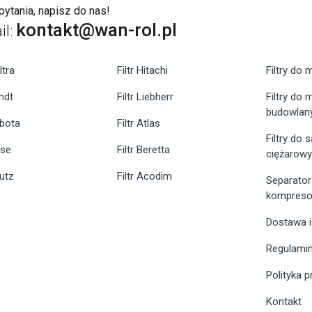
ytania, napisz do nas!
kontakt@wan-rol.pl
il:
ltra
Filtr Hitachi
Filtry do 
endt
Filtr Liebherr
Filtry do
budowlan
ubota
Filtr Atlas
Filtry do
ase
Filtr Beretta
ciężarow
eutz
Filtr Acodim
Separator
kompreso
Dostawa i
Regulami
Polityka 
Kontakt