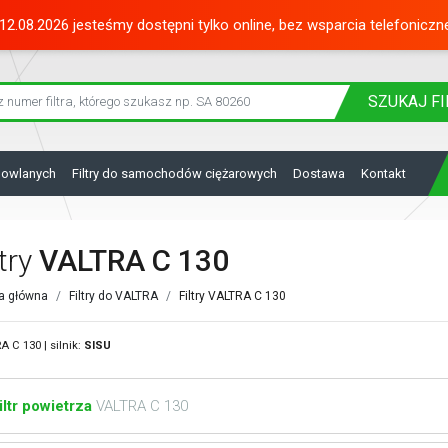
12.08.2026 jesteśmy dostępni tylko online, bez wsparcia telefoniczn
SZUKAJ
FI
dowlanych
Filtry do samochodów ciężarowych
Dostawa
Kontakt
ltry
VALTRA C 130
a główna
Filtry do VALTRA
Filtry VALTRA C 130
A C 130 | silnik:
SISU
iltr powietrza
VALTRA C 130