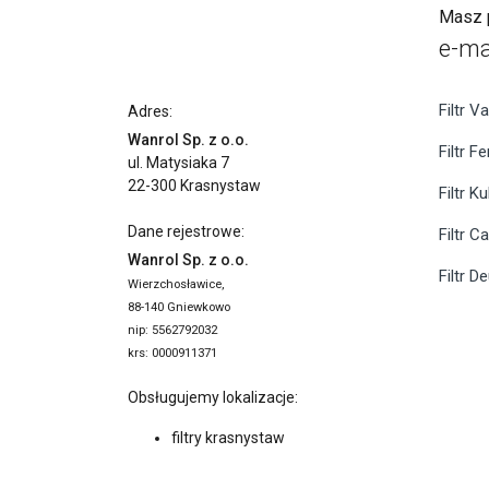
Masz p
e-ma
Filtr Va
Adres:
Wanrol Sp. z o.o.
Filtr F
ul. Matysiaka 7
22-300 Krasnystaw
Filtr K
Dane rejestrowe:
Filtr C
Wanrol Sp. z o.o.
Filtr D
Wierzchosławice,
88-140 Gniewkowo
nip: 5562792032
krs: 0000911371
Obsługujemy lokalizacje:
filtry krasnystaw