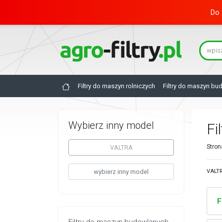
Do 
Filtry do maszyn rolniczych
Filtry do maszyn bu
Wybierz inny model
Fi
Stron
VALTRA
wybierz inny model
VALTR
F