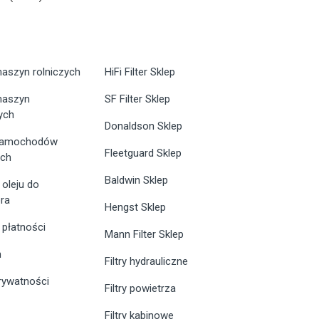
maszyn rolniczych
HiFi Filter Sklep
 maszyn
SF Filter Sklep
ych
Donaldson Sklep
 samochodów
Fleetguard Sklep
ych
Baldwin Sklep
 oleju do
ra
Hengst Sklep
 płatności
Mann Filter Sklep
n
Filtry hydrauliczne
prywatności
Filtry powietrza
Filtry kabinowe