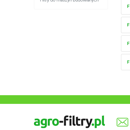
Filtry do maszyn budowlanych
F
F
F
F