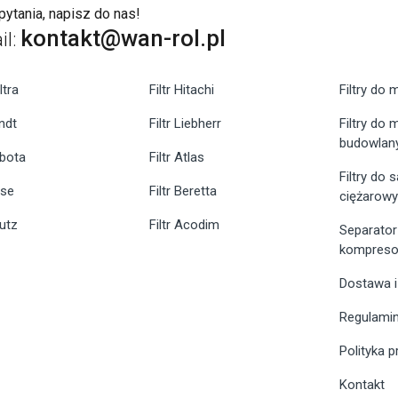
ytania, napisz do nas!
kontakt@wan-rol.pl
il:
ltra
Filtr Hitachi
Filtry do 
endt
Filtr Liebherr
Filtry do
budowlan
ubota
Filtr Atlas
Filtry do
ase
Filtr Beretta
ciężarow
eutz
Filtr Acodim
Separator
kompreso
Dostawa i
Regulami
Polityka 
Kontakt