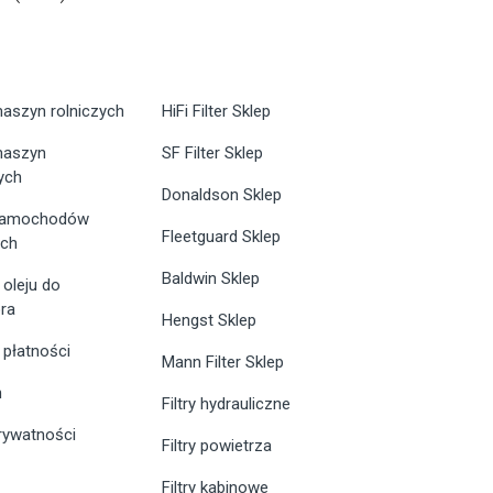
maszyn rolniczych
HiFi Filter Sklep
 maszyn
SF Filter Sklep
ych
Donaldson Sklep
 samochodów
Fleetguard Sklep
ych
Baldwin Sklep
 oleju do
ra
Hengst Sklep
 płatności
Mann Filter Sklep
n
Filtry hydrauliczne
prywatności
Filtry powietrza
Filtry kabinowe