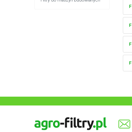
Filtry do maszyn budowlanych
F
F
F
F