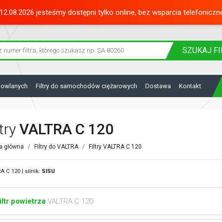
12.08.2026 jesteśmy dostępni tylko online, bez wsparcia telefoniczn
SZUKAJ
FI
dowlanych
Filtry do samochodów ciężarowych
Dostawa
Kontakt
ltry
VALTRA C 120
a główna
Filtry do VALTRA
Filtry VALTRA C 120
A C 120 | silnik:
SISU
iltr powietrza
VALTRA C 120