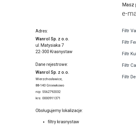
Masz p
e-ma
Filtr Va
Adres:
Wanrol Sp. z o.o.
Filtr F
ul. Matysiaka 7
22-300 Krasnystaw
Filtr K
Dane rejestrowe:
Filtr C
Wanrol Sp. z o.o.
Filtr D
Wierzchosławice,
88-140 Gniewkowo
nip: 5562792032
krs: 0000911371
Obsługujemy lokalizacje:
filtry krasnystaw