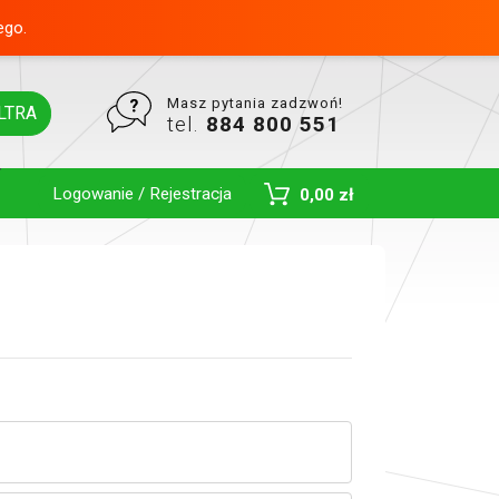
ego.
Masz pytania zadzwoń!
LTRA
tel.
884 800 551
Logowanie / Rejestracja
0,00 zł
Toggle Dropdown