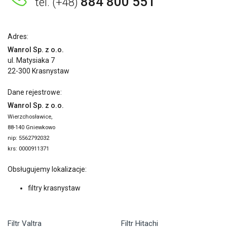
884 800 551
tel. (+48)
Adres:
Wanrol Sp. z o.o.
ul. Matysiaka 7
22-300 Krasnystaw
Dane rejestrowe:
Wanrol Sp. z o.o.
Wierzchosławice,
88-140 Gniewkowo
nip: 5562792032
krs: 0000911371
Obsługujemy lokalizacje:
filtry krasnystaw
Filtr Valtra
Filtr Hitachi