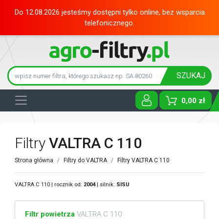
Do 12.08.2026 jesteśmy dostępni tylko online, bez wsparcia
telefonicznego.
SZUKAJ
0,00 zł
Toggle D
Filtry
VALTRA C 110
Strona główna
Filtry do VALTRA
Filtry VALTRA C 110
VALTRA C 110 | rocznik od:
2004
| silnik:
SISU
Filtr powietrza
VALTRA C 110