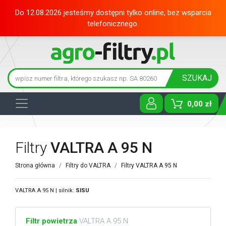
Do 12.08.2026 jesteśmy dostępni tylko online, bez wsparcia
telefonicznego.
SZUKAJ
0,00 zł
Toggle D
Filtry
VALTRA A 95 N
Strona główna
Filtry do VALTRA
Filtry VALTRA A 95 N
VALTRA A 95 N | silnik:
SISU
Filtr powietrza
VALTRA A 95 N