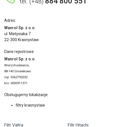
884 800 551
tel. (+48)
Adres:
Wanrol Sp. z o.o.
ul. Matysiaka 7
22-300 Krasnystaw
Dane rejestrowe:
Wanrol Sp. z o.o.
Wierzchosławice,
88-140 Gniewkowo
nip: 5562792032
krs: 0000911371
Obsługujemy lokalizacje:
filtry krasnystaw
Filtr Valtra
Filtr Hitachi