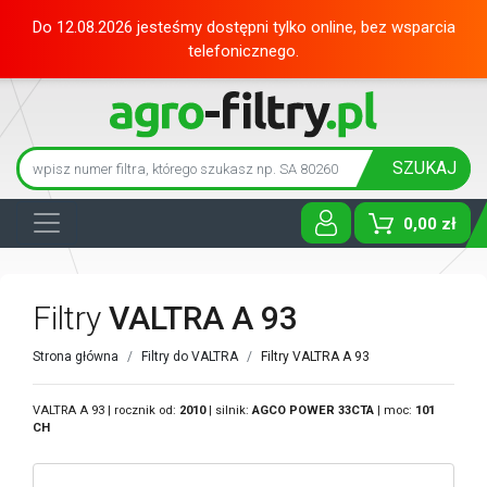
Do 12.08.2026 jesteśmy dostępni tylko online, bez wsparcia
telefonicznego.
SZUKAJ
0,00 zł
Toggle D
Filtry
VALTRA A 93
Strona główna
Filtry do VALTRA
Filtry VALTRA A 93
VALTRA A 93 | rocznik od:
2010
| silnik:
AGCO POWER
33CTA
| moc:
101
CH