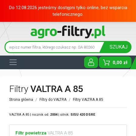
Do 12.08.2026 jesteśmy dostępni tylko online, bez wsparcia
telefonicznego.
SZUKAJ
0,00 zł
Toggle D
Filtry
VALTRA A 85
Strona główna
Filtry do VALTRA
Filtry VALTRA A 85
VALTRA A 85 | rocznik od:
2004
| silnik:
SISU
420 DSRE
Filtr powietrza
VALTRA A 85