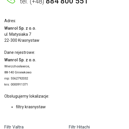
884 800 551
tel. (+48)
Adres:
Wanrol Sp. z o.o.
ul. Matysiaka 7
22-300 Krasnystaw
Dane rejestrowe:
Wanrol Sp. z o.o.
Wierzchosławice,
88-140 Gniewkowo
nip: 5562792032
krs: 0000911371
Obsługujemy lokalizacje:
filtry krasnystaw
Filtr Valtra
Filtr Hitachi