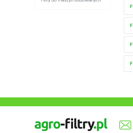
Filtry do maszyn budowlanych
F
F
F
F