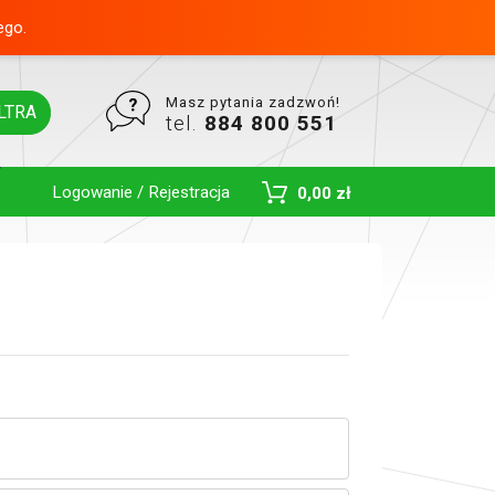
ego.
Masz pytania zadzwoń!
LTRA
tel.
884 800 551
Logowanie / Rejestracja
0,00 zł
Toggle Dropdown