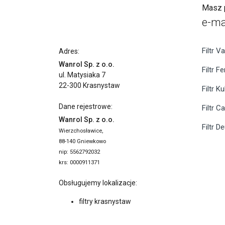
Masz p
e-ma
Filtr Va
Adres:
Wanrol Sp. z o.o.
Filtr F
ul. Matysiaka 7
22-300 Krasnystaw
Filtr K
Dane rejestrowe:
Filtr C
Wanrol Sp. z o.o.
Filtr D
Wierzchosławice,
88-140 Gniewkowo
nip: 5562792032
krs: 0000911371
Obsługujemy lokalizacje:
filtry krasnystaw