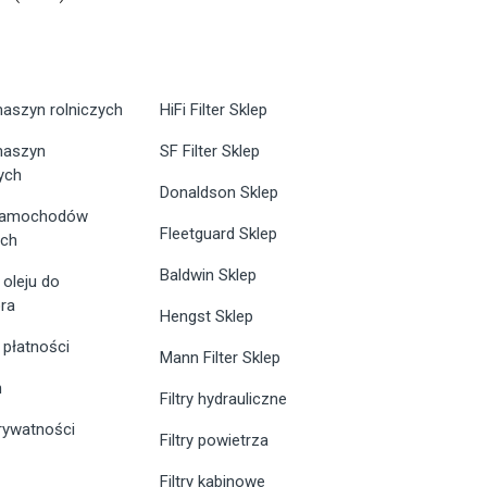
maszyn rolniczych
HiFi Filter Sklep
 maszyn
SF Filter Sklep
ych
Donaldson Sklep
 samochodów
Fleetguard Sklep
ych
Baldwin Sklep
 oleju do
ra
Hengst Sklep
 płatności
Mann Filter Sklep
n
Filtry hydrauliczne
prywatności
Filtry powietrza
Filtry kabinowe