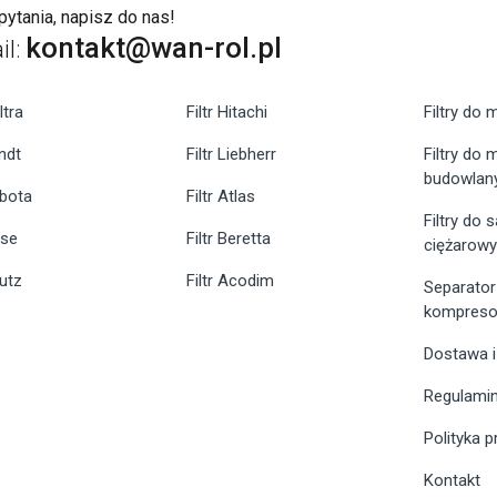
ytania, napisz do nas!
kontakt@wan-rol.pl
il:
ltra
Filtr Hitachi
Filtry do 
endt
Filtr Liebherr
Filtry do
budowlan
ubota
Filtr Atlas
Filtry do
ase
Filtr Beretta
ciężarow
eutz
Filtr Acodim
Separator
kompreso
Dostawa i
Regulami
Polityka 
Kontakt