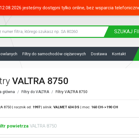
12.08.2026 jesteśmy dostępni tylko online, bez wsparcia telefoniczn
SZUKAJ
FI
dowlanych
Filtry do samochodów ciężarowych
Dostawa
Kontakt
ltry
VALTRA 8750
a główna
Filtry do VALTRA
Filtry VALTRA 8750
A 8750 | rocznik od:
1997
| silnik:
VALMET
634 DS
| moc:
160 CH->190 CH
iltr powietrza
VALTRA 8750