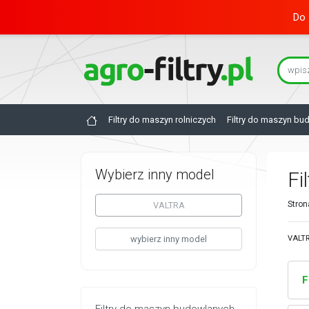
Do 
Filtry do maszyn rolniczych
Filtry do maszyn bu
Wybierz inny model
Fi
Stron
VALTRA
wybierz inny model
VALTR
F